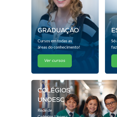
GRADUAÇÃO
E
Cursos em todas as
Só 
áreas do conhecimento!
faz
Ver cursos
COLÉGIOS
UNOESC
Rede de
Colégios Unoesc.