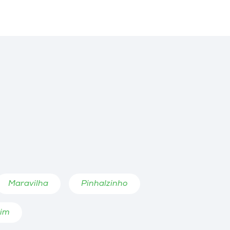
SELETIVO
Saiba mais sobre as
formas de ingresso da
Unoesc.
Seletivo Unoesc
Maravilha
Pinhalzinho
xim