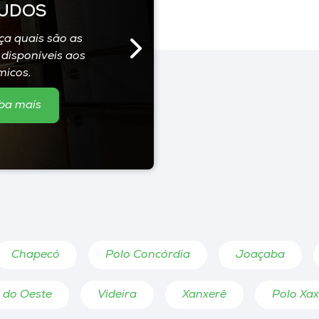
UDOS
a quais são as
 disponíveis aos
icos.
ba mais
Chapecó
Polo Concórdia
Joaçaba
 do Oeste
Videira
Xanxerê
Polo Xa