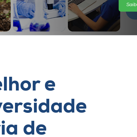
Saib
lhor e
versidade
ia de