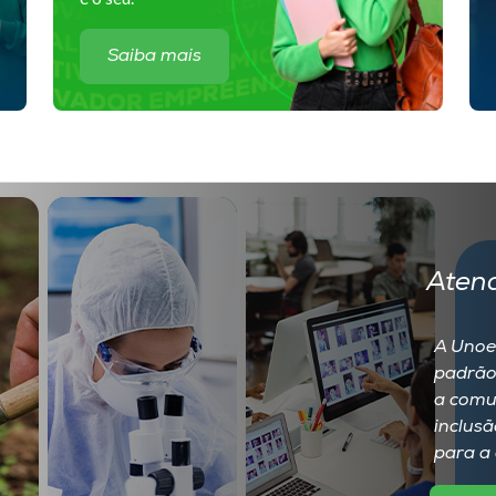
Saiba mais
Aten
A Unoes
padrão
a comu
inclusã
para a 