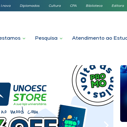
I.nova
Diplomados
Cultura
CPA
Biblioteca
Editora
estamos
Pesquisa
Atendimento ao Estu