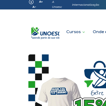
A+
A
Internacionalização
Unoesc
A-
Cursos
Onde 