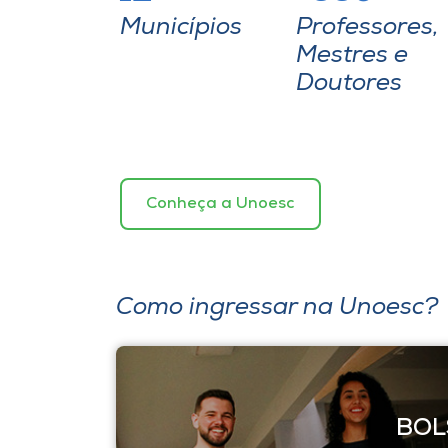
Municípios
Professores,
Mestres e
Doutores
Conheça a Unoesc
Como ingressar na Unoesc?
 E
BOL