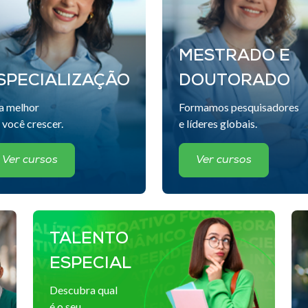
MESTRADO E
SPECIALIZAÇÃO
DOUTORADO
a melhor
Formamos pesquisadores
 você crescer.
e líderes globais.
Ver cursos
Ver cursos
TALENTO
ESPECIAL
Descubra qual
é o seu.