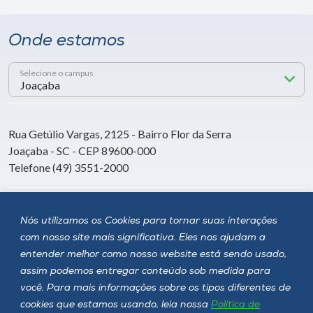
Onde estamos
Selecione o campus
Rua Getúlio Vargas, 2125 - Bairro Flor da Serra
Joaçaba - SC - CEP 89600-000
Telefone (49) 3551-2000
Siga a Unoesc
Nós utilizamos os Cookies para tornar suas interações
com nosso site mais significativa. Eles nos ajudam a
entender melhor como nosso website está sendo usado,
assim podemos entregar conteúdo sob medida para
você. Para mais informações sobre os tipos diferentes de
cookies que estamos usando, leia nossa
Política de