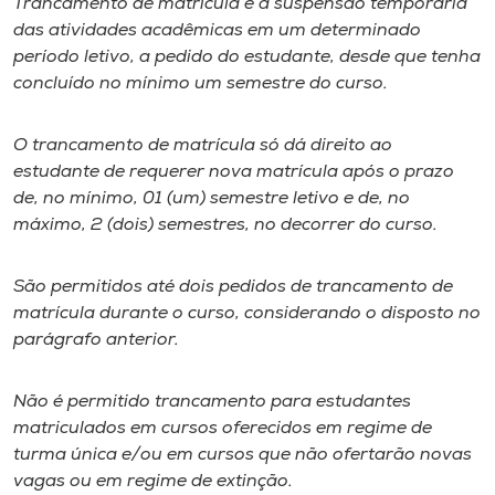
Trancamento de matrícula é a suspensão temporária
das atividades acadêmicas em um determinado
I.nova
período letivo, a pedido do estudante, desde que tenha
concluído no mínimo um semestre do curso.
Diplomados
O trancamento de matrícula só dá direito ao
estudante de requerer nova matrícula após o prazo
Cultura
de, no mínimo, 01 (um) semestre letivo e de, no
máximo, 2 (dois) semestres, no decorrer do curso.
CPA
São permitidos até dois pedidos de trancamento de
Biblioteca
matrícula durante o curso, considerando o disposto no
parágrafo anterior.
Editora
Não é permitido trancamento para estudantes
matriculados em cursos oferecidos em regime de
Rádio
turma única e/ou em cursos que não ofertarão novas
vagas ou em regime de extinção.