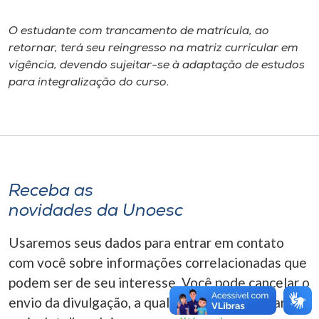
Museu
O estudante com trancamento de matrícula, ao
Unoesc
retornar, terá seu reingresso na matriz curricular em
vigência, devendo sujeitar-se à adaptação de estudos
Store
para integralização do curso.
Selecione
o idioma
Receba as
novidades da Unoesc
A+
A-
Usaremos seus dados para entrar em contato
com você sobre informações correlacionadas que
podem ser de seu interesse. Você pode cancelar o
envio da divulgação, a qualquer momento. Para