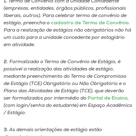
1.
Termo de Convênio com a Unidade Concedente
Museu
(empresas, entidades, órgãos públicos, profissionais
liberais, outros). Para celebrar termo de convênio de
Unoesc
estágio, preencha o
cadastro de Termo de Convênio
.
Store
Para a realização de estágios não obrigatórios não há
um custo para a unidade concedente por estagiário
em atividade.
Selecione
2.
Formalizado o Termo de Convênio de Estágio, é
o idioma
possível a realização das atividades de estágio,
mediante preenchimento do Termo de Compromisso
de Estágio (TCE) Obrigatório ou Não Obrigatório e o
A+
Plano das Atividades de Estágio (TCE), que deverão
A-
ser formalizados por intermédio do
Portal de Ensino
,
(com login/senha do estudante) em Espaço Acadêmico
/ Estágio.
3.
As demais orientações de estágio estão