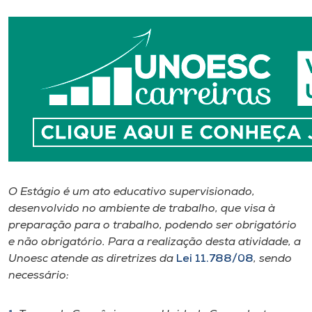
I.nova
Diplomados
Cultura
CPA
O Estágio é um ato educativo supervisionado,
Biblioteca
desenvolvido no ambiente de trabalho, que visa à
preparação para o trabalho, podendo ser obrigatório
Editora
e não obrigatório. Para a realização desta atividade, a
Unoesc atende as diretrizes da
Lei 11.788/08
, sendo
necessário:
Rádio