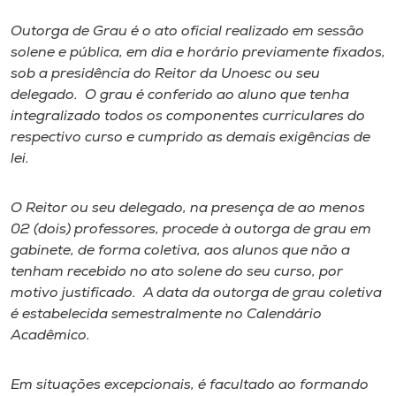
Outorga de Grau é o ato oficial realizado em sessão
I.nova
solene e pública, em dia e horário previamente fixados,
sob a presidência do Reitor da Unoesc ou seu
Diplomados
delegado. O grau é conferido ao aluno que tenha
integralizado todos os componentes curriculares do
respectivo curso e cumprido as demais exigências de
Cultura
lei.
CPA
O Reitor ou seu delegado, na presença de ao menos
02 (dois) professores, procede à outorga de grau em
Biblioteca
gabinete, de forma coletiva, aos alunos que não a
tenham recebido no ato solene do seu curso, por
motivo justificado. A data da outorga de grau coletiva
Editora
é estabelecida semestralmente no Calendário
Acadêmico.
Rádio
Em situações excepcionais, é facultado ao formando