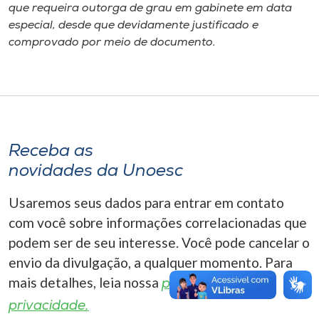
Museu
que requeira outorga de grau em gabinete em data
especial, desde que devidamente justificado e
comprovado por meio de documento.
Unoesc
Store
Selecione
o idioma
Receba as
novidades da Unoesc
Usaremos seus dados para entrar em contato
A+
com você sobre informações correlacionadas que
A-
podem ser de seu interesse. Você pode cancelar o
envio da divulgação, a qualquer momento. Para
mais detalhes, leia nossa
política de
privacidade.