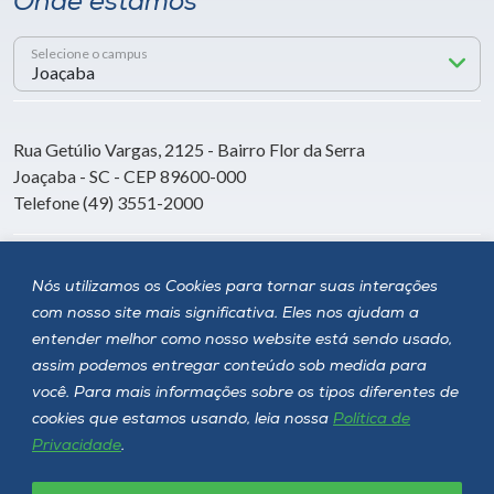
Onde estamos
Selecione o campus
Rua Getúlio Vargas, 2125 - Bairro Flor da Serra
Joaçaba - SC - CEP 89600-000
Telefone (49) 3551-2000
Siga a Unoesc
Nós utilizamos os Cookies para tornar suas interações
com nosso site mais significativa. Eles nos ajudam a
entender melhor como nosso website está sendo usado,
assim podemos entregar conteúdo sob medida para
você. Para mais informações sobre os tipos diferentes de
cookies que estamos usando, leia nossa
Política de
Privacidade
.