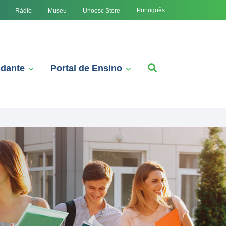
Português
Rádio
Museu
Unoesc Store
udante
Portal de Ensino