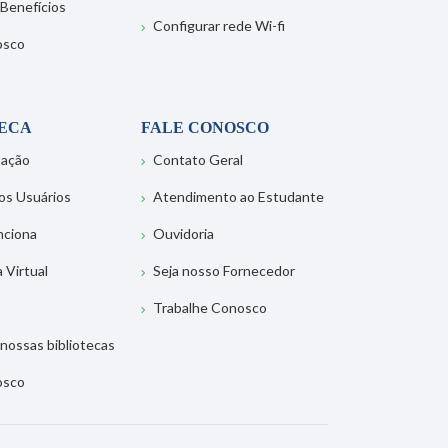
 Benefícios
Configurar rede Wi-fi
osco
TECA
FALE CONOSCO
tação
Contato Geral
os Usuários
Atendimento ao Estudante
nciona
Ouvidoria
a Virtual
Seja nosso Fornecedor
Trabalhe Conosco
nossas bibliotecas
osco