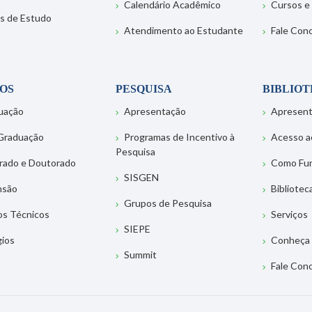
Calendário Acadêmico
Cursos e
s de Estudo
Atendimento ao Estudante
Fale Con
OS
PESQUISA
BIBLIO
uação
Apresentação
Apresen
Graduação
Programas de Incentivo à
Acesso a
Pesquisa
rado e Doutorado
Como Fu
SISGEN
nsão
Bibliotec
Grupos de Pesquisa
os Técnicos
Serviços
SIEPE
gios
Conheça 
Summit
Fale Con