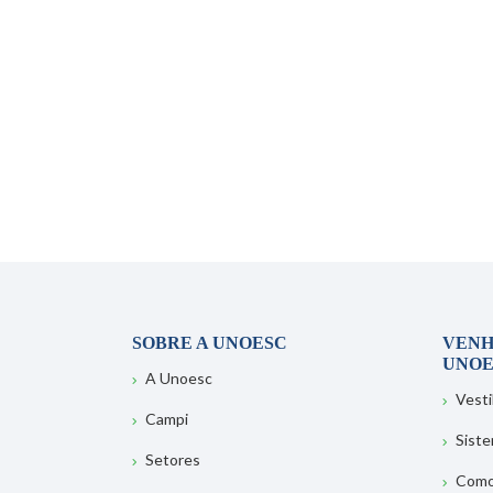
SOBRE A UNOESC
VENH
UNOE
A Unoesc
Vesti
Campi
Sist
Setores
Como