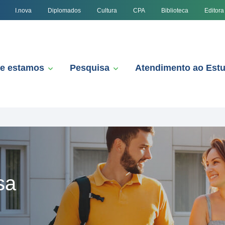
I.nova
Diplomados
Cultura
CPA
Biblioteca
Editora
e estamos
Pesquisa
Atendimento ao Est
sa