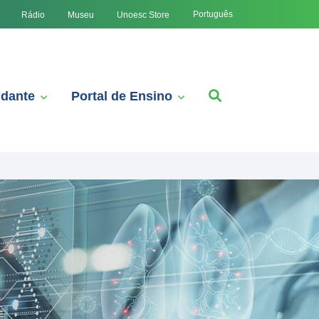
Português
Rádio
Museu
Unoesc Store
udante
Portal de Ensino