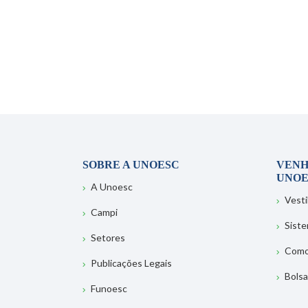
SOBRE A UNOESC
VENH
UNOE
A Unoesc
Vesti
Campi
Sist
Setores
Como
Publicações Legais
Bolsa
Funoesc