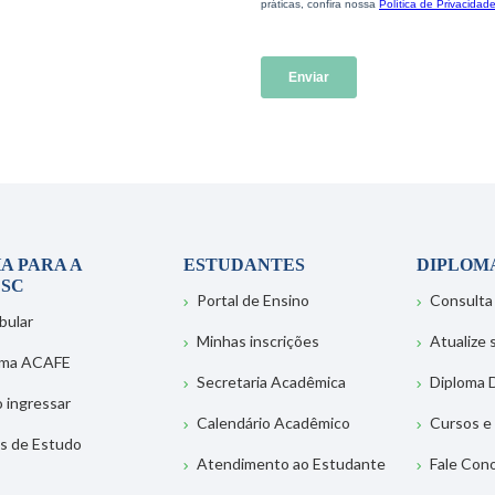
A PARA A
ESTUDANTES
DIPLOM
SC
Portal de Ensino
Consulta
bular
Minhas inscrições
Atualize
ema ACAFE
Secretaria Acadêmica
Diploma D
 ingressar
Calendário Acadêmico
Cursos e
s de Estudo
Atendimento ao Estudante
Fale Con