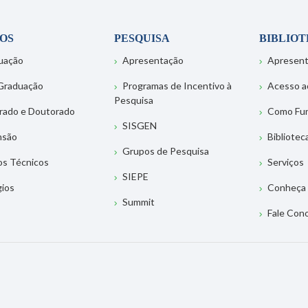
OS
PESQUISA
BIBLIO
uação
Apresentação
Apresen
Graduação
Programas de Incentivo à
Acesso a
Pesquisa
rado e Doutorado
Como Fu
SISGEN
nsão
Bibliotec
Grupos de Pesquisa
os Técnicos
Serviços
SIEPE
gios
Conheça 
Summit
Fale Con