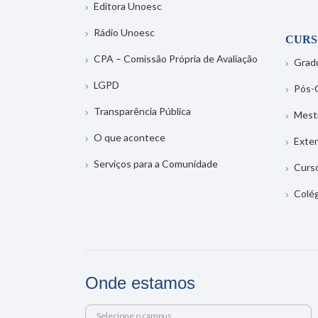
Editora Unoesc
Rádio Unoesc
CURS
CPA – Comissão Própria de Avaliação
Grad
LGPD
Pós-
Transparência Pública
Mest
O que acontece
Exte
Serviços para a Comunidade
Curs
Colé
Onde estamos
Selecione o campus