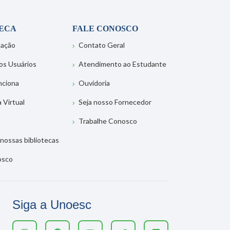
TECA
FALE CONOSCO
tação
Contato Geral
os Usuários
Atendimento ao Estudante
nciona
Ouvidoria
a Virtual
Seja nosso Fornecedor
Trabalhe Conosco
nossas bibliotecas
osco
Siga a Unoesc