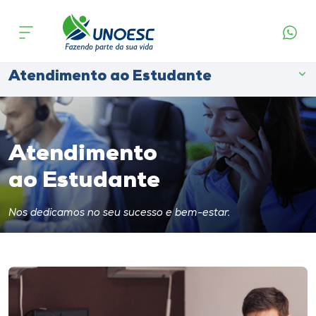
Cursos
Página Inicial
Atendimento ao Estudante
Apresentação
Onde estamos
Atendimento ao Estudante
Pesquisa
Atendimento
Atendimento ao Estudante
ao Estudante
Portal de Ensino
Nos dedicamos no seu sucesso e bem-estar.
A
Unoesc
Internacionalização