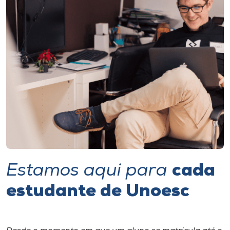
I.nova
Diplomados
Cultura
CPA
Biblioteca
Estamos aqui para
cada
Editora
estudante de Unoesc
Rádio