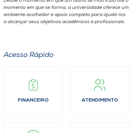
Desde o momento em que um aluno se matricula até o
Museu
momento em que se forma, a universidade oferece um
ambiente acolhedor e apoio completo para ajudá-los
Unoesc
a alcançar seus objetivos acadêmicos e profissionais.
Store
Acesso Rápido
Selecione
o idioma
A+
A-
FINANCEIRO
ATENDIMENTO