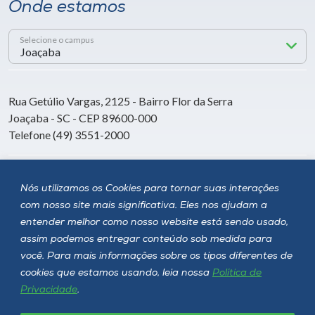
Onde estamos
Selecione o campus
Rua Getúlio Vargas, 2125 - Bairro Flor da Serra
Joaçaba - SC - CEP 89600-000
Telefone (49) 3551-2000
Siga a Unoesc
Nós utilizamos os Cookies para tornar suas interações
com nosso site mais significativa. Eles nos ajudam a
entender melhor como nosso website está sendo usado,
assim podemos entregar conteúdo sob medida para
você. Para mais informações sobre os tipos diferentes de
cookies que estamos usando, leia nossa
Política de
Privacidade
.