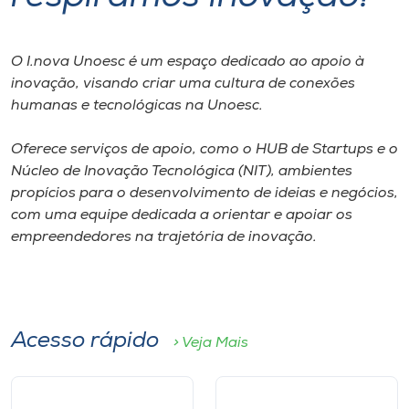
Museu
Unoesc
O I.nova Unoesc é um espaço dedicado ao apoio à
inovação, visando criar uma cultura de conexões
Store
humanas e tecnológicas na Unoesc.
Oferece serviços de apoio, como o HUB de Startups e o
Núcleo de Inovação Tecnológica (NIT), ambientes
Selecione
o idioma
propícios para o desenvolvimento de ideias e negócios,
com uma equipe dedicada a orientar e apoiar os
empreendedores na trajetória de inovação.
A+
A-
Acesso rápido
> Veja Mais