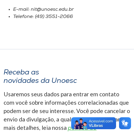
Museu
E-mail: nit@unoesc.edu.br
Telefone: (49) 3551-2066
Unoesc
Store
Selecione
o idioma
Receba as
novidades da Unoesc
A+
Usaremos seus dados para entrar em contato
A-
com você sobre informações correlacionadas que
podem ser de seu interesse. Você pode cancelar o
envio da divulgação, a qualquer momento. Para
mais detalhes, leia nossa
política de