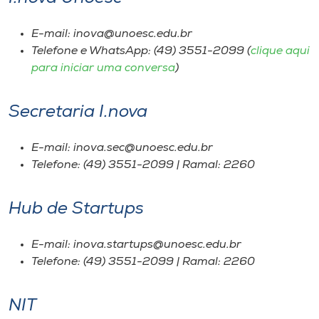
I.nova
E-mail: inova@unoesc.edu.br
Telefone e WhatsApp: (49) 3551-2099 (
clique aqui
para iniciar uma conversa
)
Diplomados
Secretaria I.nova
Cultura
E-mail: inova.sec@unoesc.edu.br
CPA
Telefone: (49) 3551-2099 | Ramal: 2260
Biblioteca
Hub de
Startups
Editora
E-mail: inova.startups@unoesc.edu.br
Telefone: (49) 3551-2099 | Ramal: 2260
Rádio
NIT