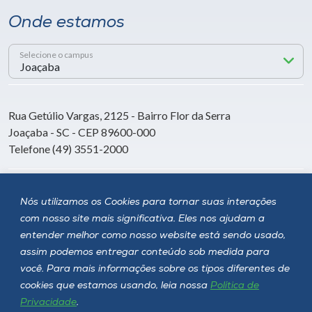
Onde estamos
Selecione o campus
Rua Getúlio Vargas, 2125 - Bairro Flor da Serra
Joaçaba - SC - CEP 89600-000
Telefone (49) 3551-2000
Siga a Unoesc
Nós utilizamos os Cookies para tornar suas interações
com nosso site mais significativa. Eles nos ajudam a
entender melhor como nosso website está sendo usado,
assim podemos entregar conteúdo sob medida para
você. Para mais informações sobre os tipos diferentes de
cookies que estamos usando, leia nossa
Política de
Privacidade
.