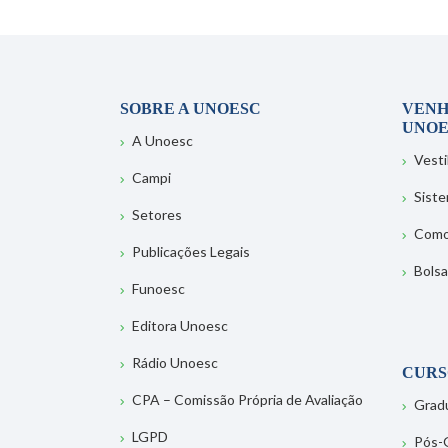
SOBRE A UNOESC
VENH
UNOE
A Unoesc
Vesti
Campi
Sist
Setores
Como
Publicações Legais
Bolsa
Funoesc
Editora Unoesc
Rádio Unoesc
CURS
CPA – Comissão Própria de Avaliação
Grad
LGPD
Pós-