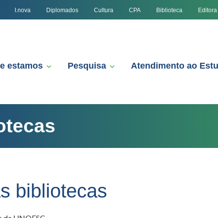
I.nova
Diplomados
Cultura
CPA
Biblioteca
Editora
e estamos
Pesquisa
Atendimento ao Est
otecas
 bibliotecas
cas da UNOESC.