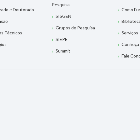
Pesquisa
rado e Doutorado
Como Fu
SISGEN
nsão
Bibliotec
Grupos de Pesquisa
os Técnicos
Serviços
SIEPE
gios
Conheça 
Summit
Fale Con