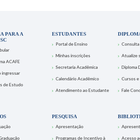
A PARA A
ESTUDANTES
DIPLOM
SC
Portal de Ensino
Consulta
bular
Minhas inscrições
Atualize
ema ACAFE
Secretaria Acadêmica
Diploma D
 ingressar
Calendário Acadêmico
Cursos e
s de Estudo
Atendimento ao Estudante
Fale Con
OS
PESQUISA
BIBLIO
uação
Apresentação
Apresen
Graduação
Programas de Incentivo à
Acesso a