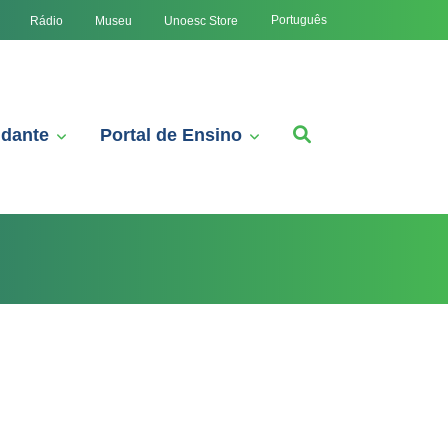
Português
Rádio
Museu
Unoesc Store
udante
Portal de Ensino