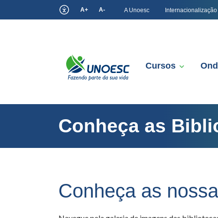
A+
A-
A Unoesc
Internacionalização
Cursos
Ond
Conheça as Bibli
Conheça as nossas
Navegue pela galeria de imagens das bibliote