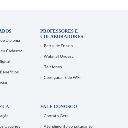
ADOS
PROFESSORES E
COLABORADORES
 de Diploma
Portal de Ensino
 seu Cadastro
Webmail Unoesc
igital
Telefones
 Benefícios
Configurar rede Wi-fi
osco
TECA
FALE CONOSCO
tação
Contato Geral
os Usuários
Atendimento ao Estudante