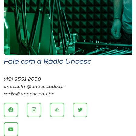
Fale com a Rádio Unoesc
(49) 3551 2050
unoescfm@unoesc.edu.br
radio@unoesc.edu.br