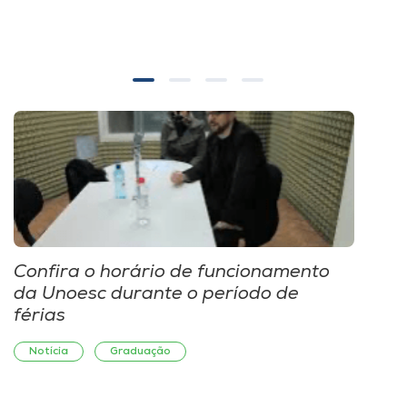
Confira o horário de funcionamento
Pro
da Unoesc durante o período de
est
férias
est
Notícia
Graduação
Not