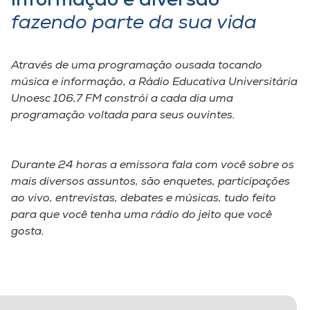
Informação e diversão
Museu
fazendo parte da sua vida
Unoesc
Store
Através de uma programação ousada tocando
música e informação, a Rádio Educativa Universitária
Unoesc 106,7 FM constrói a cada dia uma
programação voltada para seus ouvintes.
Selecione
o idioma
Durante 24 horas a emissora fala com você sobre os
mais diversos assuntos, são enquetes, participações
ao vivo, entrevistas, debates e músicas, tudo feito
A+
para que você tenha uma rádio do jeito que você
A-
gosta.