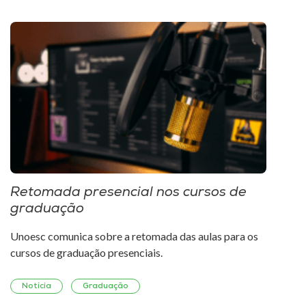
Retomada presencial nos cursos de
Cur
graduação
dif
Unoesc comunica sobre a retomada das aulas para os
Unoes
cursos de graduação presenciais.
difer
Notícia
Graduação
Not