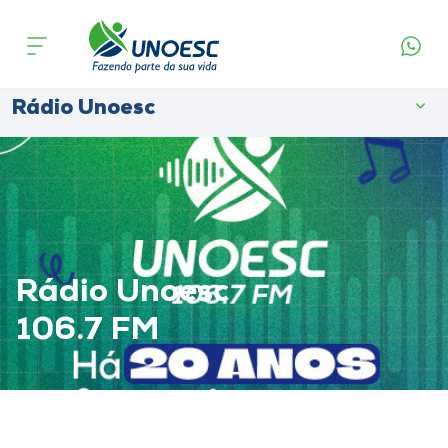
Cursos
Onde estamos
Rádio Unoesc
Pesquisa
Atendimento ao Estudante
Portal de Ensino
Rádio Unoesc
106.7 FM
A
Unoesc
Internacionalização