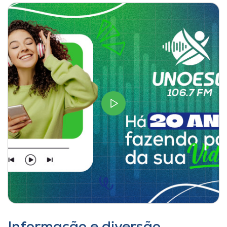
I.nova
Diplomados
Cultura
CPA
Biblioteca
Editora
Rádio