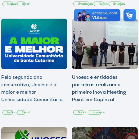
Notícia
Geral
Graduação
Notícia
Extensão
Pelo segundo ano
Unoesc e entidades
consecutivo, Unoesc é a
parceiras realizam o
maior e melhor
primeiro Inova Meeting
Universidade Comunitária
Point em Capinzal
de Santa Catarina
Notícia
Geral
Notícia
Inovação