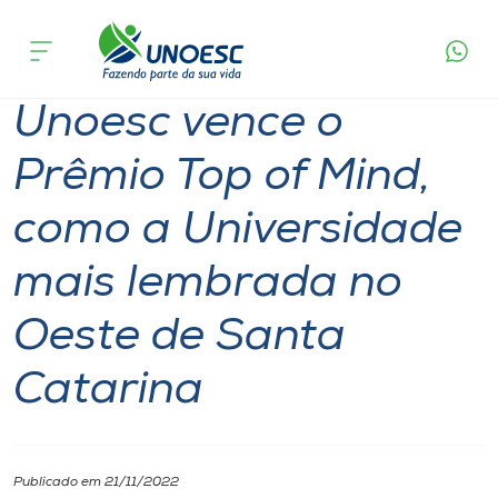
Página
O que
Unoesc vence o Prêmio Top of Mind, como a
inicial
acontece
Universidade mais lembrada no Oeste de Santa
Cursos
Catarina
Unoesc vence o
Onde estamos
Prêmio Top of Mind,
Pesquisa
como a Universidade
Atendimento ao Estudante
mais lembrada no
Portal de Ensino
Oeste de Santa
Catarina
A
Unoesc
Internacionalização
Publicado em 21/11/2022