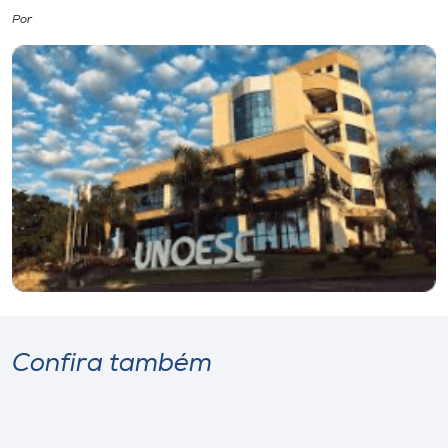
Por
I.nova
Diplomados
Cultura
CPA
Biblioteca
Editora
Confira também
Rádio