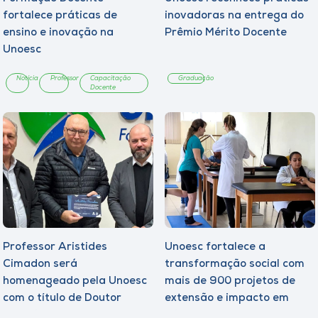
fortalece práticas de
inovadoras na entrega do
ensino e inovação na
Prêmio Mérito Docente
Unoesc
Notícia
Professor
Capacitação
Graduação
Docente
Professor Aristides
Unoesc fortalece a
Cimadon será
transformação social com
homenageado pela Unoesc
mais de 900 projetos de
com o título de Doutor
extensão e impacto em
Honoris Causa
milhares de pessoas