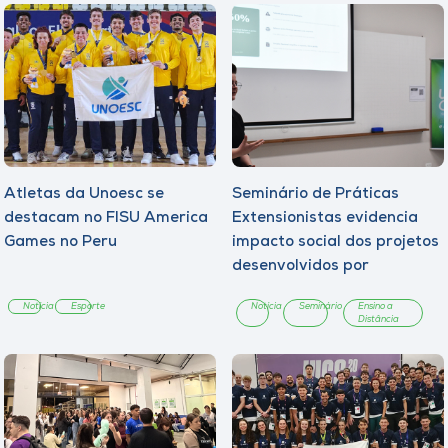
Museu
Unoesc
Store
Selecione
Atletas da Unoesc se
Seminário de Práticas
o idioma
destacam no FISU America
Extensionistas evidencia
Games no Peru
impacto social dos projetos
desenvolvidos por
estudantes da Unoesc On-
A+
Notícia
Esporte
Notícia
Seminário
Ensino a
line
A-
Distância