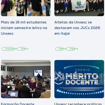
Mais de 16 mil estudantes
Atletas da Unoesc se
iniciam semestre letivo na
destacam nos JUCs 2026
Unoesc
em Itajaí
Graduação
Notícia
Notícia
Esporte
Formação Docente
Unoesc reconhece práticas