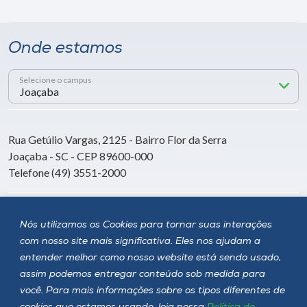
Onde estamos
Selecione o campus
Rua Getúlio Vargas, 2125 - Bairro Flor da Serra
Joaçaba - SC - CEP 89600-000
Telefone (49) 3551-2000
Siga a Unoesc
Nós utilizamos os Cookies para tornar suas interações
com nosso site mais significativa. Eles nos ajudam a
entender melhor como nosso website está sendo usado,
assim podemos entregar conteúdo sob medida para
você. Para mais informações sobre os tipos diferentes de