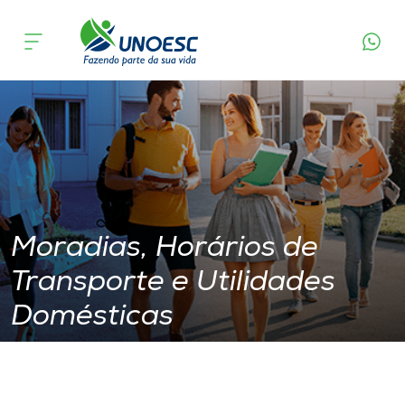
Moradias, Horários de Transporte e Utilidades
Cursos
Domésticas
Onde estamos
Pesquisa
Atendimento ao Estudante
Moradias, Horários de
Portal de Ensino
Transporte e Utilidades
Domésticas
A
Unoesc
Internacionalização