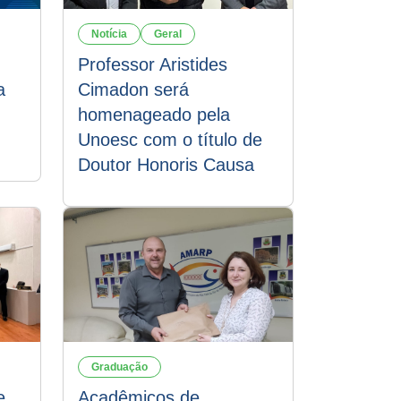
Notícia
Geral
Professor Aristides
a
Cimadon será
homenageado pela
Unoesc com o título de
Doutor Honoris Causa
Graduação
e
Acadêmicos de