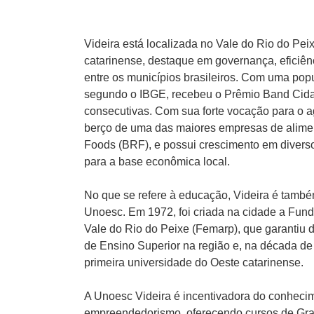
Videira está localizada no Vale do Rio do Pei
catarinense, destaque em governança, eficiênc
entre os municípios brasileiros. Com uma pop
segundo o IBGE, recebeu o Prêmio Band Cid
consecutivas. Com sua forte vocação para o a
berço de uma das maiores empresas de alimen
Foods (BRF), e possui crescimento em divers
para a base econômica local.
No que se refere à educação, Videira é tamb
Unoesc. Em 1972, foi criada na cidade a Fun
Vale do Rio do Peixe (Femarp), que garantiu 
de Ensino Superior na região e, na década de 
primeira universidade do Oeste catarinense.
A Unoesc Videira é incentivadora do conheci
empreendedorismo, oferecendo cursos de Gr