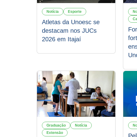
Notícia
Esporte
No
Ca
Atletas da Unoesc se
Fo
destacam nos JUCs
for
2026 em Itajaí
ens
Un
Graduação
Notícia
No
Extensão
Pe