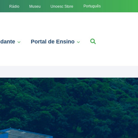
Português
Rádio
Museu
Unoesc Store
udante
Portal de Ensino