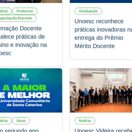
tícia
Professor
Graduação
pacitação Docente
Unoesc reconhece
rmação Docente
práticas inovadoras n
talece práticas de
entrega do Prêmio
ino e inovação na
Mérito Docente
oesc
tícia
Geral
Notícia
lo segundo ano
Unoesc Videira receb