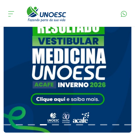
Cursos
Onde estamos
Pesquisa
Atendimento ao Estudante
Portal de Ensino
A
Unoesc
Internacionalização