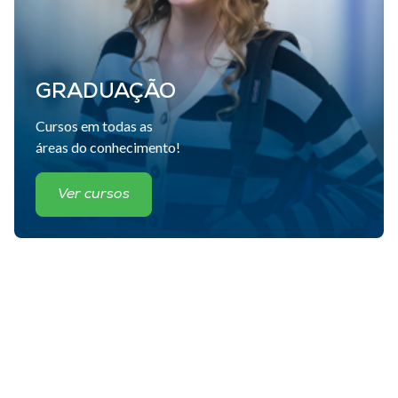
Museu
Unoesc
Store
GRADUAÇÃO
Cursos em todas as
áreas do conhecimento!
Selecione
o idioma
Ver cursos
A+
A-