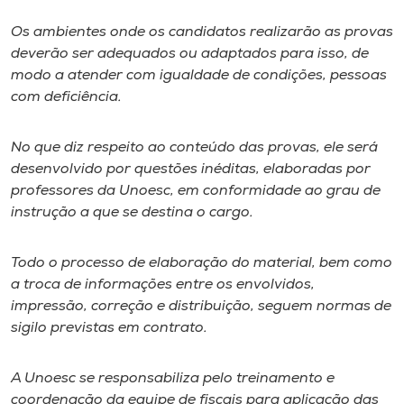
Museu
Os ambientes onde os candidatos realizarão as provas
deverão ser adequados ou adaptados para isso, de
Unoesc
modo a atender com igualdade de condições, pessoas
Store
com deficiência.
No que diz respeito ao conteúdo das provas, ele será
desenvolvido por questões inéditas, elaboradas por
Selecione
o idioma
professores da Unoesc, em conformidade ao grau de
instrução a que se destina o cargo.
Todo o processo de elaboração do material, bem como
A+
a troca de informações entre os envolvidos,
A-
impressão, correção e distribuição, seguem normas de
sigilo previstas em contrato.
A Unoesc se responsabiliza pelo treinamento e
coordenação da equipe de fiscais para aplicação das