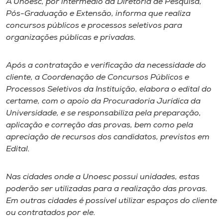
A Unoesc, por intermédio da Diretoria de Pesquisa,
Pós-Graduação e Extensão, informa que realiza
I.nova
concursos públicos e processos seletivos para
organizações públicas e privadas.
Diplomados
Após a contratação e verificação da necessidade do
cliente, a Coordenação de Concursos Públicos e
Cultura
Processos Seletivos da Instituição, elabora o edital do
certame, com o apoio da Procuradoria Jurídica da
CPA
Universidade, e se responsabiliza pela preparação,
aplicação e correção das provas, bem como pela
apreciação de recursos dos candidatos, previstos em
Biblioteca
Edital.
Editora
Nas cidades onde a Unoesc possui unidades, estas
poderão ser utilizadas para a realização das provas.
Rádio
Em outras cidades é possível utilizar espaços do cliente
ou contratados por ele.