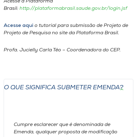
Acesse a Plataforma
Brasil:
http://plataformabrasil.saude.gov.br/login.jsf
I.nova
Acesse aqui
o tutorial para submissão de Projeto de
Diplomados
Projeto de Pesquisa no site da Plataforma Brasil.
Cultura
Profa. Jucielly Carla Téo – Coordenadora do CEP.
CPA
Biblioteca
O QUE SIGNIFICA SUBMETER EMENDA?
Editora
Rádio
Cumpre esclarecer que é denominada de
Emenda, qualquer proposta de modificação