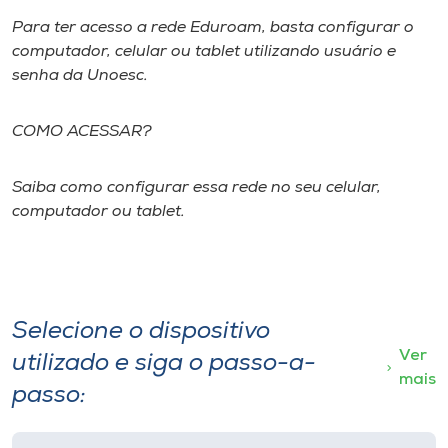
Museu
Para ter acesso a rede Eduroam, basta configurar o
computador, celular ou tablet utilizando usuário e
Unoesc
senha da Unoesc.
Store
COMO ACESSAR?
Saiba como configurar essa rede no seu celular,
Selecione
o idioma
computador ou tablet.
A+
A-
Selecione o dispositivo
Ver
utilizado e siga o passo-a-
mais
passo: