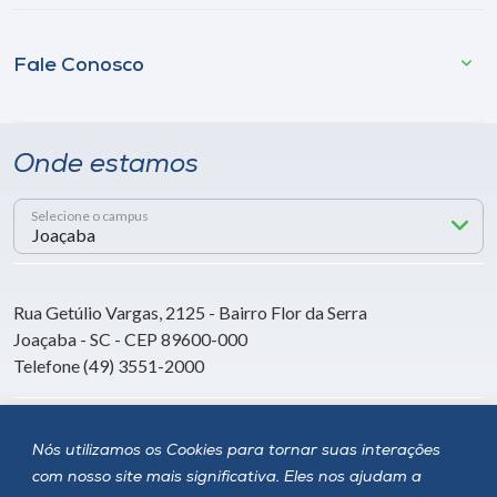
Fale Conosco
Onde estamos
Selecione o campus
Rua Getúlio Vargas, 2125 - Bairro Flor da Serra
Joaçaba - SC - CEP 89600-000
Telefone (49) 3551-2000
Siga a Unoesc
Nós utilizamos os Cookies para tornar suas interações
com nosso site mais significativa. Eles nos ajudam a