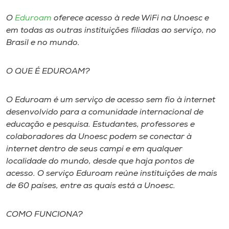
O
Eduroam
oferece acesso à rede WiFi na Unoesc e
I.nova
em todas as outras instituições filiadas ao serviço, no
Brasil e no mundo.
Diplomados
O QUE É EDUROAM?
Cultura
O Eduroam é um serviço de acesso sem fio à internet
desenvolvido para a comunidade internacional de
CPA
educação e pesquisa. Estudantes, professores e
colaboradores da Unoesc podem se conectar à
Biblioteca
internet dentro de seus campi e em qualquer
localidade do mundo, desde que haja pontos de
Editora
acesso. O serviço Eduroam reúne instituições de mais
de 60 países, entre as quais está a Unoesc.
Rádio
COMO FUNCIONA?