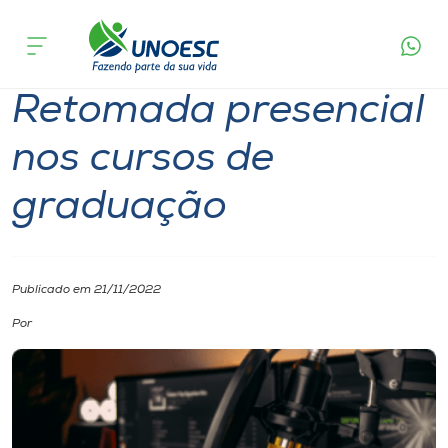
Página
O que
Retomada presencial nos cursos de
inicial
acontece
graduação
Cursos
Retomada presencial
Onde estamos
nos cursos de
Pesquisa
graduação
Atendimento ao Estudante
Portal de Ensino
Publicado em 21/11/2022
Por
A
Unoesc
Internacionalização