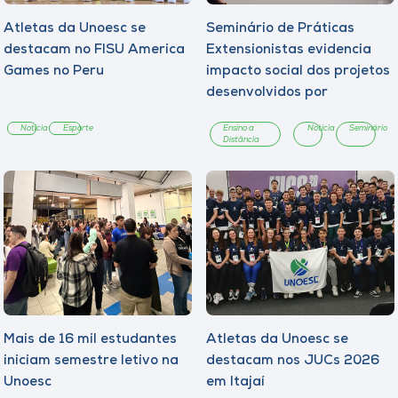
Museu
Atletas da Unoesc se
Seminário de Práticas
destacam no FISU America
Extensionistas evidencia
Unoesc
Games no Peru
impacto social dos projetos
Store
desenvolvidos por
estudantes da Unoesc On-
Notícia
Esporte
Ensino a
Notícia
Seminário
line
Distância
Selecione
o idioma
A+
A-
Mais de 16 mil estudantes
Atletas da Unoesc se
iniciam semestre letivo na
destacam nos JUCs 2026
Unoesc
em Itajaí