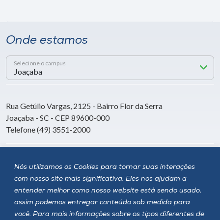
Onde estamos
Selecione o campus
Rua Getúlio Vargas, 2125 - Bairro Flor da Serra
Joaçaba - SC - CEP 89600-000
Telefone (49) 3551-2000
Siga a Unoesc
Nós utilizamos os Cookies para tornar suas interações
com nosso site mais significativa. Eles nos ajudam a
entender melhor como nosso website está sendo usado,
assim podemos entregar conteúdo sob medida para
você. Para mais informações sobre os tipos diferentes de