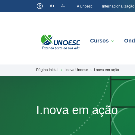
A+
A-
A Unoesc
Internacionalização
Cursos
Ond
Página Inicial
I.nova Unoesc
I.nova em ação
I.nova em ação