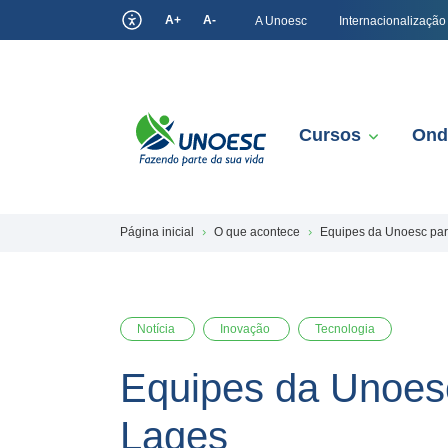
A+
A-
A Unoesc
Internacionalização
Cursos
Ond
Página inicial
O que acontece
Equipes da Unoesc pa
Notícia
Inovação
Tecnologia
Equipes da Unoes
Lages