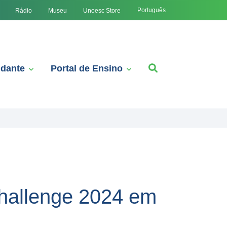
Português
Rádio
Museu
Unoesc Store
udante
Portal de Ensino
hallenge 2024 em