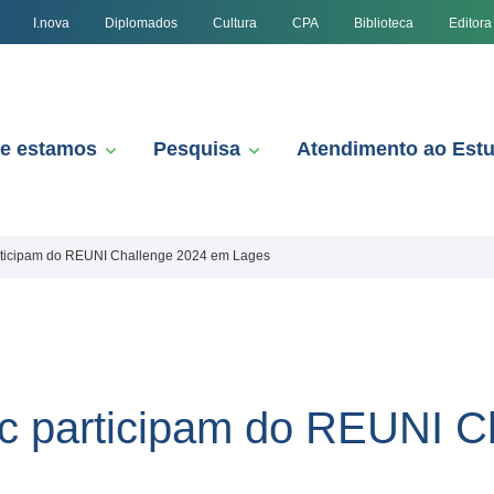
I.nova
Diplomados
Cultura
CPA
Biblioteca
Editora
e estamos
Pesquisa
Atendimento ao Est
rticipam do REUNI Challenge 2024 em Lages
c participam do REUNI C