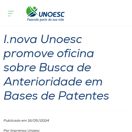
Página inicial
O que acontece
I.nova Unoesc promove oficina sobre 
Cursos
Notícia
Inovação
Onde estamos
I.nova Unoesc
Pesquisa
promove oficina
sobre Busca de
Atendimento ao Estudante
Anterioridade em
Portal de Ensino
Bases de Patentes
A
Unoesc
Publicado em 16/05/2024
Internacionalização
Por Imprensa Unoesc