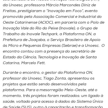
Museu
da Unoesc, professora Márcia Marcondes Diniz de
Freitas, prestigiaram o “Inovação em Foco”, evento
Unoesc
promovido pela Associação Comercial e Industrial do
Oeste Catarinense (ACIOC), em parceria com o Polo de
Store
Inovação Vale do Rio do Peixe (Inovale), o Grupo de
Trabalho do Inovale Techpark, a Plataforma ON, a
Prefeitura de Joaçaba, o Serviço Brasileiro de Apoio
às Micro e Pequenas Empresas (Sebrae) e a Unoesc. O
Selecione
o idioma
encontro contou com a presença do secretário de
Estado da Ciência, Tecnologia e Inovação de Santa
Catarina, Marcelo Fett.
A+
Durante o encontro, o gestor da Plataforma ON,
A-
professor da Unoesc, Tiago Zonta, apresentou os
projetos que estão sendo desenvolvidos pela
plataforma. Para a mesorregião Meio-Oeste, até o
momento, três projetos foram realizados: um ligado à
saúde, voltado para acesso à dados do Sistema Único
de Saúde (SUS), outro à capacitação e transformação