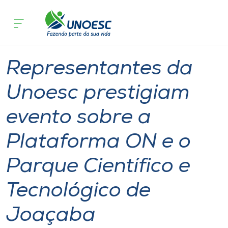
Página inicial
O que acontece
Representantes da Unoesc prestigiam 
Cursos
Graduação
Joaçaba
Onde estamos
Representantes da
Pesquisa
Unoesc prestigiam
evento sobre a
Atendimento ao Estudante
Plataforma ON e o
Portal de Ensino
Parque Científico e
A
Tecnológico de
Unoesc
Joaçaba
Internacionalização