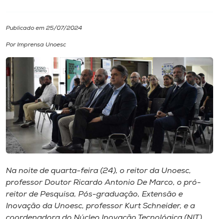
I.nova
Publicado em 25/07/2024
Por Imprensa Unoesc
Diplomados
Cultura
CPA
Biblioteca
Editora
Na noite de quarta-feira (24), o reitor da Unoesc,
professor Doutor Ricardo Antonio De Marco, o pró-
reitor de Pesquisa, Pós-graduação, Extensão e
Rádio
Inovação da Unoesc, professor Kurt Schneider, e a
coordenadora do Núcleo Inovação Tecnológica (NIT)