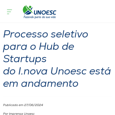
Página inicial
O que acontece
Processo seletivo para o Hub de Star
Cursos
Notícia
Inovação
Onde estamos
Processo seletivo
Pesquisa
para o Hub de
Startups
Atendimento ao Estudante
do I.nova Unoesc está
Portal de Ensino
em andamento
A
Unoesc
Publicado em 27/06/2024
Internacionalização
Por Imprensa Unoesc