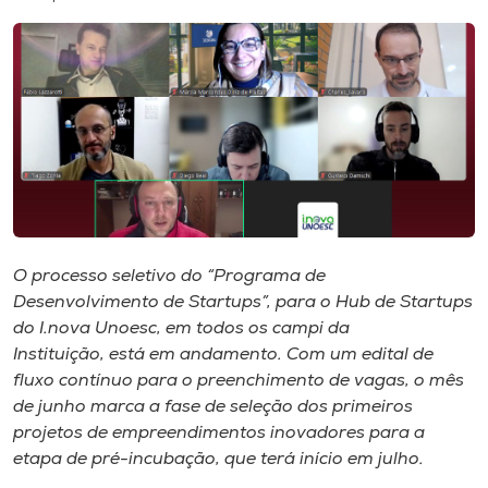
I.nova
Diplomados
Cultura
CPA
O processo seletivo do “Programa de
Desenvolvimento de Startups”, para o Hub de Startups
Biblioteca
do I.nova Unoesc, em todos os campi da
Instituição, está em andamento. Com um edital de
Editora
fluxo contínuo para o preenchimento de vagas, o mês
de junho marca a fase de seleção dos primeiros
projetos de empreendimentos inovadores para a
Rádio
etapa de pré-incubação, que terá início em julho.