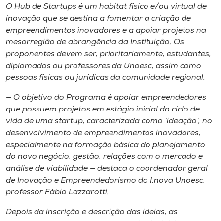
Museu
O Hub de Startups é um habitat físico e/ou virtual de
inovação que se destina a fomentar a criação de
empreendimentos inovadores e a apoiar projetos na
Unoesc
mesorregião de abrangência da Instituição. Os
Store
proponentes devem ser, prioritariamente, estudantes,
diplomados ou professores da Unoesc, assim como
pessoas físicas ou jurídicas da comunidade regional.
Selecione
— O objetivo do Programa é apoiar empreendedores
o idioma
que possuem projetos em estágio inicial do ciclo de
vida de uma startup, caracterizada como ‘ideação’, no
desenvolvimento de empreendimentos inovadores,
especialmente na formação básica do planejamento
A+
do novo negócio, gestão, relações com o mercado e
A-
análise de viabilidade — destaca o coordenador geral
de Inovação e Empreendedorismo do I.nova Unoesc,
professor Fábio Lazzarotti.
Depois da inscrição e descrição das ideias, as