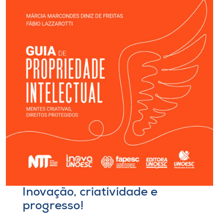
I.nova
Diplomados
Cultura
CPA
Biblioteca
Editora
Inovação, criatividade e
Rádio
progresso!