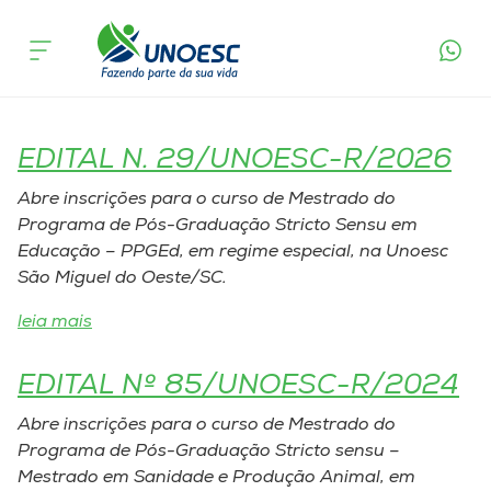
Tags Publicações Legais:
Cursos
Mestrado
Onde estamos
EDITAL N. 29/UNOESC-R/2026
Pesquisa
Abre inscrições para o curso de Mestrado do
Programa de Pós-Graduação Stricto Sensu em
Atendimento ao Estudante
Educação – PPGEd, em regime especial, na Unoesc
São Miguel do Oeste/SC.
Portal de Ensino
leia mais
A
EDITAL Nº 85/UNOESC-R/2024
Unoesc
Abre inscrições para o curso de Mestrado do
Programa de Pós-Graduação Stricto sensu –
Internacionalização
Mestrado em Sanidade e Produção Animal, em