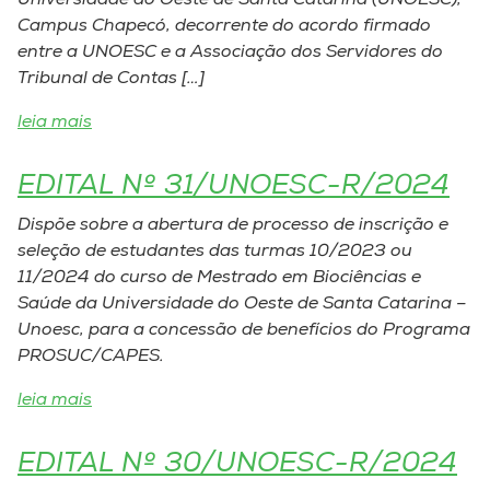
Universidade do Oeste de Santa Catarina (UNOESC),
Museu
Campus Chapecó, decorrente do acordo firmado
entre a UNOESC e a Associação dos Servidores do
Unoesc
Tribunal de Contas […]
Store
leia mais
EDITAL Nº 31/UNOESC-R/2024
Selecione
o idioma
Dispõe sobre a abertura de processo de inscrição e
seleção de estudantes das turmas 10/2023 ou
11/2024 do curso de Mestrado em Biociências e
Saúde da Universidade do Oeste de Santa Catarina –
A+
Unoesc, para a concessão de benefícios do Programa
A-
PROSUC/CAPES.
leia mais
EDITAL Nº 30/UNOESC-R/2024