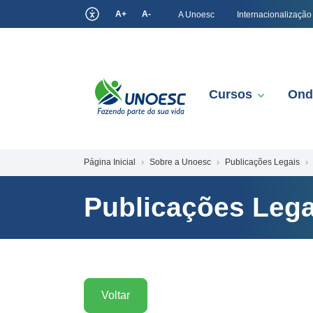
A+
A-
A Unoesc
Internacionalização
Cursos
Ond
Página Inicial
Sobre a Unoesc
Publicações Legais
Publicações Lega
Voltar