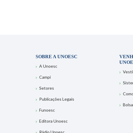
SOBRE A UNOESC
VENH
UNOE
A Unoesc
Vesti
Campi
Sist
Setores
Como
Publicações Legais
Bolsa
Funoesc
Editora Unoesc
Rádio Unoesc