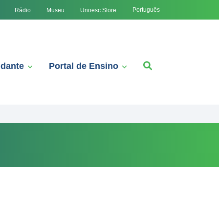
Português
Rádio
Museu
Unoesc Store
udante
Portal de Ensino