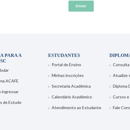
A PARA A
ESTUDANTES
DIPLOM
SC
Portal de Ensino
Consulta
bular
Minhas inscrições
Atualize
ema ACAFE
Secretaria Acadêmica
Diploma D
 ingressar
Calendário Acadêmico
Cursos e
s de Estudo
Atendimento ao Estudante
Fale Con