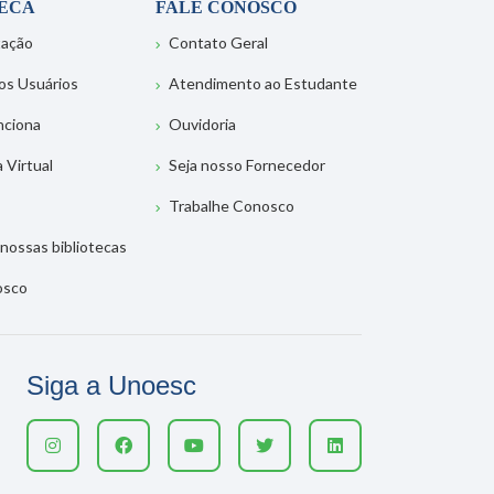
TECA
FALE CONOSCO
tação
Contato Geral
os Usuários
Atendimento ao Estudante
nciona
Ouvidoria
a Virtual
Seja nosso Fornecedor
Trabalhe Conosco
nossas bibliotecas
osco
Siga a Unoesc