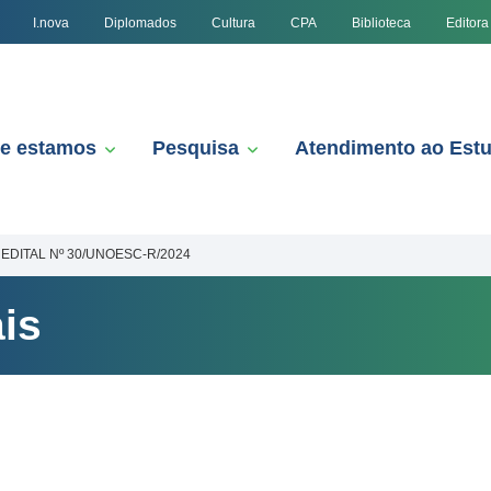
I.nova
Diplomados
Cultura
CPA
Biblioteca
Editora
e estamos
Pesquisa
Atendimento ao Est
EDITAL Nº 30/UNOESC-R/2024
is