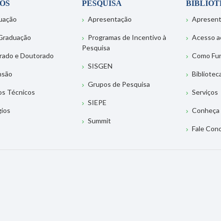
OS
PESQUISA
BIBLIO
uação
Apresentação
Apresen
Graduação
Programas de Incentivo à
Acesso a
Pesquisa
rado e Doutorado
Como Fu
SISGEN
nsão
Bibliotec
Grupos de Pesquisa
os Técnicos
Serviços
SIEPE
gios
Conheça 
Summit
Fale Con