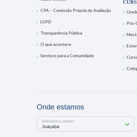
CURS
CPA – Comissão Própria de Avaliação
Grad
LGPD
Pós-
Transparência Pública
Mest
O que acontece
Exte
Serviços para a Comunidade
Curs
Colé
Onde estamos
Selecione o campus