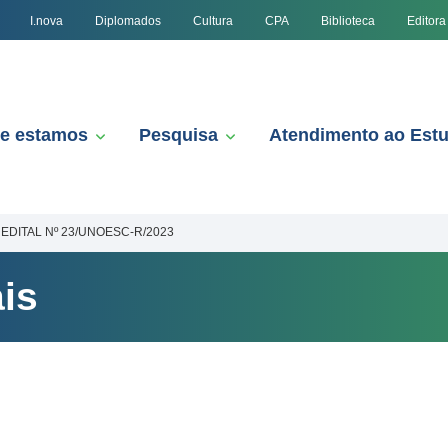
I.nova
Diplomados
Cultura
CPA
Biblioteca
Editora
e estamos
Pesquisa
Atendimento ao Est
EDITAL Nº 23/UNOESC-R/2023
is