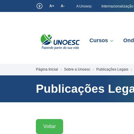
A+
A-
A Unoesc
Internacionalização
Cursos
Ond
Página Inicial
Sobre a Unoesc
Publicações Legais
Publicações Lega
Voltar