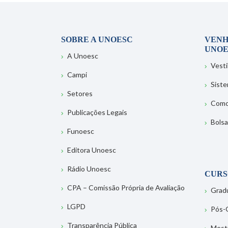
SOBRE A UNOESC
VENH
UNOE
A Unoesc
Vesti
Campi
Sist
Setores
Como
Publicações Legais
Bolsa
Funoesc
Editora Unoesc
Rádio Unoesc
CURS
CPA – Comissão Própria de Avaliação
Grad
LGPD
Pós-
Transparência Pública
Mest