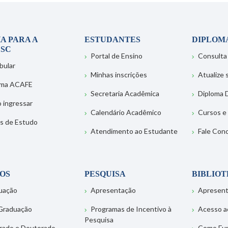
A PARA A
ESTUDANTES
DIPLOM
SC
Portal de Ensino
Consulta
bular
Minhas inscrições
Atualize
ema ACAFE
Secretaria Acadêmica
Diploma D
 ingressar
Calendário Acadêmico
Cursos e
s de Estudo
Atendimento ao Estudante
Fale Con
OS
PESQUISA
BIBLIO
uação
Apresentação
Apresen
Graduação
Programas de Incentivo à
Acesso a
Pesquisa
rado e Doutorado
Como Fu