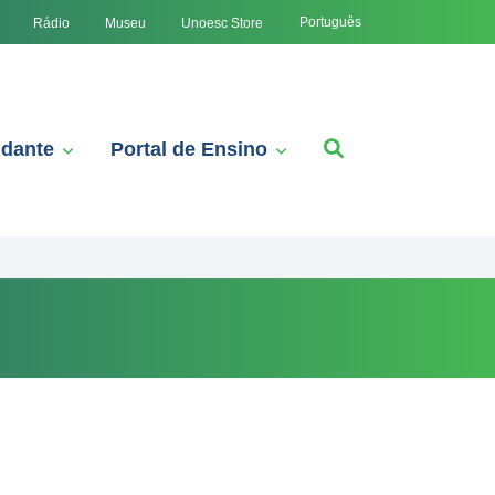
Português
Rádio
Museu
Unoesc Store
udante
Portal de Ensino