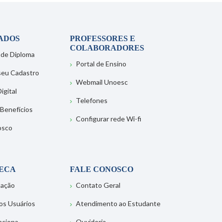
ADOS
PROFESSORES E
COLABORADORES
 de Diploma
Portal de Ensino
 seu Cadastro
Webmail Unoesc
igital
Telefones
 Benefícios
Configurar rede Wi-fi
osco
TECA
FALE CONOSCO
tação
Contato Geral
os Usuários
Atendimento ao Estudante
nciona
Ouvidoria