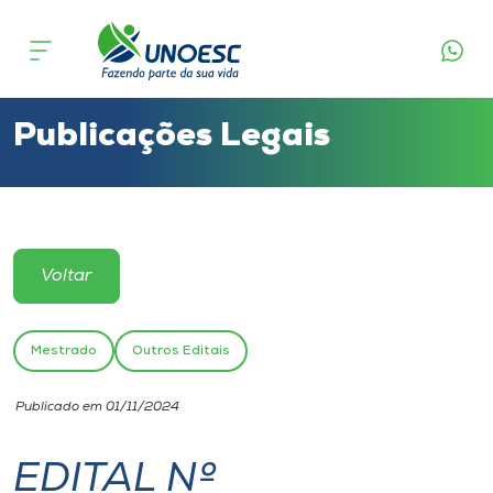
Cursos
Onde estamos
Publicações Legais
Pesquisa
Atendimento ao Estudante
Voltar
Portal de Ensino
Mestrado
Outros Editais
A
Publicado em 01/11/2024
Unoesc
EDITAL Nº
Internacionalização