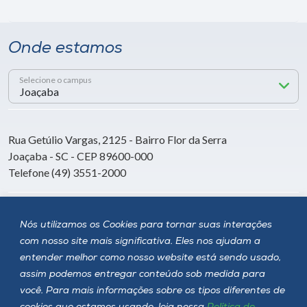
Onde estamos
Selecione o campus
Rua Getúlio Vargas, 2125 - Bairro Flor da Serra
Joaçaba - SC - CEP 89600-000
Telefone (49) 3551-2000
Siga a Unoesc
Nós utilizamos os Cookies para tornar suas interações
com nosso site mais significativa. Eles nos ajudam a
entender melhor como nosso website está sendo usado,
assim podemos entregar conteúdo sob medida para
você. Para mais informações sobre os tipos diferentes de