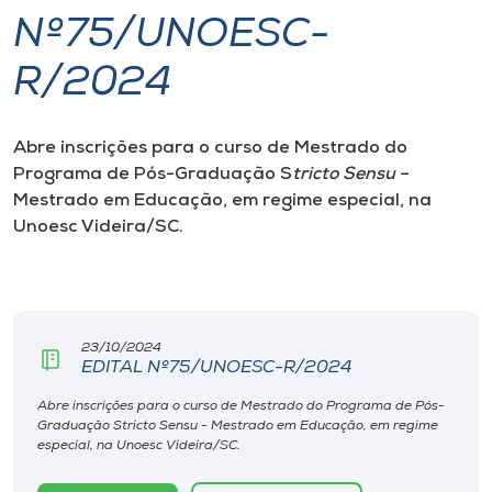
Nº75/UNOESC-
I.nova
R/2024
Diplomados
Abre inscrições para o curso de Mestrado do
Programa de Pós-Graduação S
tricto Sensu
–
Cultura
Mestrado em Educação, em regime especial, na
Unoesc Videira/SC.
CPA
Biblioteca
23/10/2024
EDITAL Nº75/UNOESC-R/2024
Editora
Abre inscrições para o curso de Mestrado do Programa de Pós-
Graduação Stricto Sensu - Mestrado em Educação, em regime
Rádio
especial, na Unoesc Videira/SC.