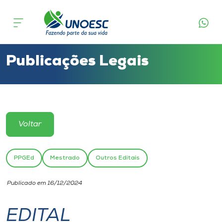
Cursos
Onde estamos
Publicações Legais
Pesquisa
Atendimento ao Estudante
Voltar
Portal de Ensino
PPGEd
Mestrado
Outros Editais
A
Publicado em 16/12/2024
Unoesc
EDITAL
Internacionalização