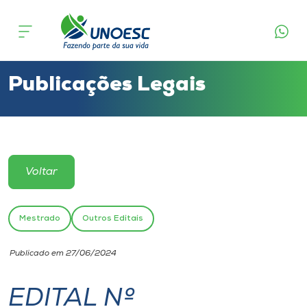
Cursos
Onde estamos
Publicações Legais
Pesquisa
Atendimento ao Estudante
Voltar
Portal de Ensino
Mestrado
Outros Editais
A
Publicado em 27/06/2024
Unoesc
EDITAL Nº
Internacionalização