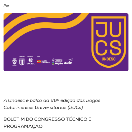
Por
I.nova
Diplomados
Cultura
CPA
Biblioteca
Editora
A Unoesc é palco da 66ª edição dos Jogos
Catarinenses Universitários (JUCs)
Rádio
BOLETIM DO CONGRESSO TÉCNICO E
PROGRAMAÇÃO