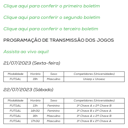
Museu
Clique aqui para conferir o primeiro boletim
Clique aqui para conferir o segundo boletim
Unoesc
Store
Clique aqui para conferir o terceiro boletim
PROGRAMAÇÃO DE TRANSMISSÃO DOS JOGOS
Assista ao vivo aqui!
Selecione
o idioma
21/07/2023 (Sexta-feira)
Modalidade
Horário
Sexo
Competidores (Universidades)
FUTSAL
19h
Masculino
Uniarp x Unoesc
A+
22/07/2023 (Sábado)
A-
Modalidade
Horário
Sexo
Competidores (Universidades)
FUTSAL
13h
Feminino
1ª Chave A x 2ª Chave B
FUTSAL
14h30
Feminino
1ª Chave B x 2ª Chave A
FUTSAL
16h
Masculino
1ª Chave A x 2ª Chave B
FUTSAL
17h30
Masculino
1ª Chave B x 2ª Chave A