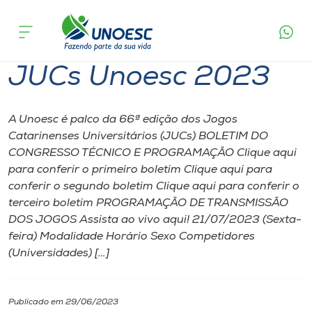
Página inicial
O que acontece
JUCs Unoesc 2023
Cursos
JUCs Unoesc 2023
Onde estamos
Pesquisa
A Unoesc é palco da 66ª edição dos Jogos
Catarinenses Universitários (JUCs) BOLETIM DO
CONGRESSO TÉCNICO E PROGRAMAÇÃO Clique aqui
Atendimento ao Estudante
para conferir o primeiro boletim Clique aqui para
conferir o segundo boletim Clique aqui para conferir o
Portal de Ensino
terceiro boletim PROGRAMAÇÃO DE TRANSMISSÃO
DOS JOGOS Assista ao vivo aqui! 21/07/2023 (Sexta-
feira) Modalidade Horário Sexo Competidores
A
(Universidades) […]
Unoesc
Internacionalização
Publicado em 29/06/2023