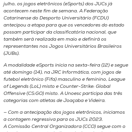
Museu
julho, os jogos eletrônicos (eSports) dos JUCs já
acontecem neste fim de semana. A Federação
Catarinense do Desporto Universitário (FCDU)
Unoesc
antecipou a etapa para que os vencedores do estado
Store
possam participar da classificatória nacional, que
também será realizada em maio e definirá os
representantes nos Jogos Universitários Brasileiros
(JUBs).
Selecione
o idioma
A modalidade eSports inicia na sexta-feira (12) e segue
até domingo (14), na JRC Informática, com jogos de
futebol eletrônico (Fifa) masculino e feminino, League
of Legends (LoL) misto e Counter-Strike: Global
A+
Offensive (CS:GO) misto. A Unoesc participa das três
A-
categorias com atletas de Joaçaba e Videira.
— Com a antecipação dos jogos eletrônicos, iniciamos
a contagem regressiva para os JUCs 2023.
A Comissão Central Organizadora (CCO) segue com o