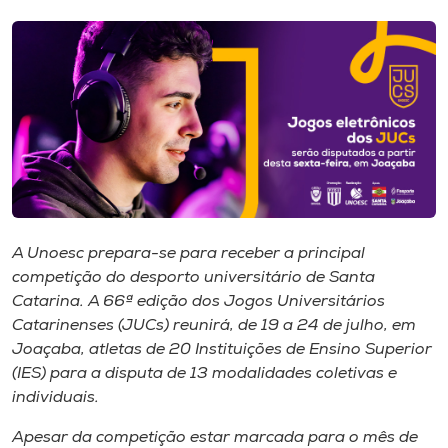
I.nova
Diplomados
Cultura
CPA
A Unoesc prepara-se para receber a principal
competição do desporto universitário de Santa
Biblioteca
Catarina. A 66ª edição dos Jogos Universitários
Catarinenses (JUCs) reunirá, de 19 a 24 de julho, em
Editora
Joaçaba, atletas de 20 Instituições de Ensino Superior
(IES) para a disputa de 13 modalidades coletivas e
individuais.
Rádio
Apesar da competição estar marcada para o mês de