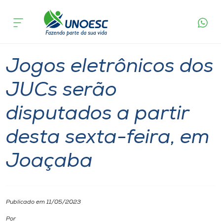
Página
O que
Jogos eletrônicos dos JUCs serão disputados a
inicial
acontece
partir desta sexta-feira, em Joaçaba
Cursos
Notícia
Esporte
Joaçaba
Onde estamos
Jogos eletrônicos dos
Pesquisa
JUCs serão
disputados a partir
Atendimento ao Estudante
desta sexta-feira, em
Portal de Ensino
Joaçaba
A
Unoesc
Publicado em 11/05/2023
Internacionalização
Por