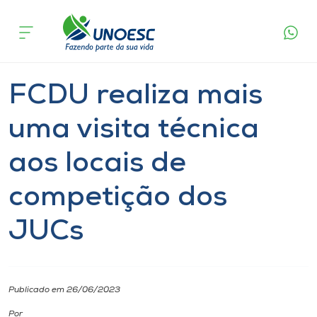
Página
O que
FCDU realiza mais uma visita técnica aos
inicial
acontece
locais de competição dos JUCs
Cursos
Notícia
Esporte
Joaçaba
Onde estamos
FCDU realiza mais
Pesquisa
uma visita técnica
aos locais de
Atendimento ao Estudante
competição dos
Portal de Ensino
JUCs
A
Unoesc
Publicado em 26/06/2023
Internacionalização
Por