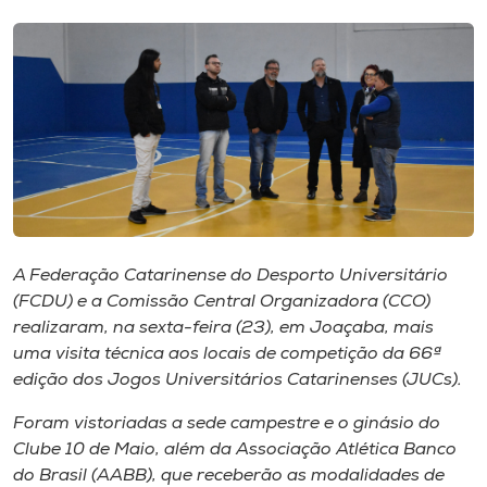
I.nova
Diplomados
Cultura
CPA
A Federação Catarinense do Desporto Universitário
(FCDU) e a Comissão Central Organizadora (CCO)
Biblioteca
realizaram, na sexta-feira (23), em Joaçaba, mais
uma visita técnica aos locais de competição da 66ª
Editora
edição dos Jogos Universitários Catarinenses (JUCs).
Foram vistoriadas a sede campestre e o ginásio do
Rádio
Clube 10 de Maio, além da Associação Atlética Banco
do Brasil (AABB), que receberão as modalidades de