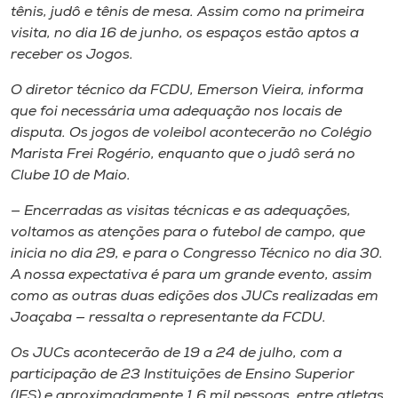
Museu
tênis, judô e tênis de mesa. Assim como na primeira
visita, no dia 16 de junho, os espaços estão aptos a
receber os Jogos.
Unoesc
Store
O diretor técnico da FCDU, Emerson Vieira, informa
que foi necessária uma adequação nos locais de
disputa. Os jogos de voleibol acontecerão no Colégio
Marista Frei Rogério, enquanto que o judô será no
Selecione
Clube 10 de Maio.
o idioma
— Encerradas as visitas técnicas e as adequações,
voltamos as atenções para o futebol de campo, que
inicia no dia 29, e para o Congresso Técnico no dia 30.
A+
A nossa expectativa é para um grande evento, assim
A-
como as outras duas edições dos JUCs realizadas em
Joaçaba — ressalta o representante da FCDU.
Os JUCs acontecerão de 19 a 24 de julho, com a
participação de 23 Instituições de Ensino Superior
(IES) e aproximadamente 1,6 mil pessoas, entre atletas,