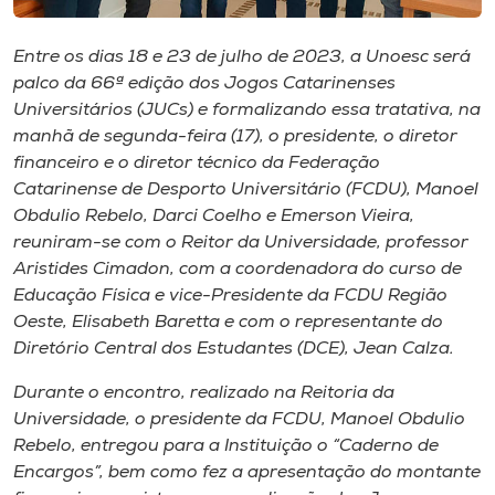
Museu
Entre os dias 18 e 23 de julho de 2023, a Unoesc será
Unoesc
palco da 66ª edição dos Jogos Catarinenses
Store
Universitários (JUCs) e formalizando essa tratativa, na
manhã de segunda-feira (17), o presidente, o diretor
financeiro e o diretor técnico da Federação
Catarinense de Desporto Universitário (FCDU), Manoel
Selecione
Obdulio Rebelo, Darci Coelho e Emerson Vieira,
o idioma
reuniram-se com o Reitor da Universidade, professor
Aristides Cimadon, com a coordenadora do curso de
Educação Física e vice-Presidente da FCDU Região
Oeste, Elisabeth Baretta e com o representante do
A+
Diretório Central dos Estudantes (DCE), Jean Calza.
A-
Durante o encontro, realizado na Reitoria da
Universidade, o presidente da FCDU, Manoel Obdulio
Rebelo, entregou para a Instituição o “Caderno de
Encargos”, bem como fez a apresentação do montante