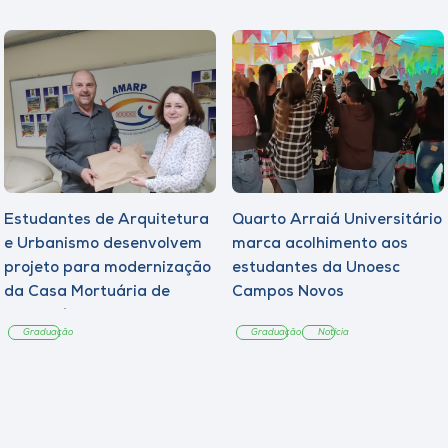
Estudantes de Arquitetura
Quarto Arraiá Universitário
e Urbanismo desenvolvem
marca acolhimento aos
projeto para modernização
estudantes da Unoesc
da Casa Mortuária de
Campos Novos
Tangará
Graduação
Graduação
Notícia