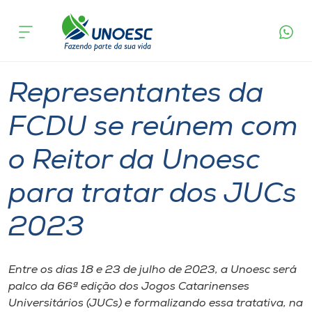
Página
O que
Representantes da FCDU se reúnem com o
inicial
acontece
Reitor da Unoesc para tratar dos JUCs 2023
Cursos
Graduação
Esporte
Joaçaba
Onde estamos
Representantes da
Pesquisa
FCDU se reúnem com
o Reitor da Unoesc
Atendimento ao Estudante
para tratar dos JUCs
Portal de Ensino
2023
A
Unoesc
Entre os dias 18 e 23 de julho de 2023, a Unoesc será
palco da 66ª edição dos Jogos Catarinenses
Internacionalização
Universitários (JUCs) e formalizando essa tratativa, na