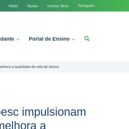
Português
Rádio
Museu
Unoesc Store
udante
Portal de Ensino
lhora a qualidade de vida de idosos
pesc impulsionam
melhora a