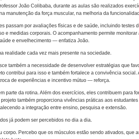
ofessor João Colibaba, durante as aulas são realizados exercí
co na manutenção da força muscular, na melhoria da funcionalid
tes passam por avaliações físicas e de saúde, incluindo testes 
ouso e medidas corporais. O acompanhamento permite monitorar a
aúde e envelhecimento — enfatiza João.
ma realidade cada vez mais presente na sociedade.
sce também a necessidade de desenvolver estratégias que fav
o contribui para isso e também fortalece a convivência social. A
roca de experiências e incentivo mútuo — reforça.
em parte da rotina. Além dos exercícios, eles contribuem para fo
 O projeto também proporciona vivências práticas aos estudante
lecendo a integração entre ensino, pesquisa e extensão.
tados já podem ser percebidos no dia a dia.
 corpo. Percebo que os músculos estão sendo ativados, que a