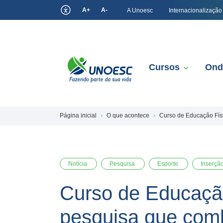
A+
A-
A Unoesc
Internacionalização
Cursos
Ond
Página inicial
O que acontece
Curso de Educação Fís
Notícia
Pesquisa
Esporte
Inserçã
Curso de Educaçã
pesquisa que comb