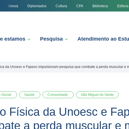
I.nova
Diplomados
Cultura
CPA
Biblioteca
Editora
e estamos
Pesquisa
Atendimento ao Est
ica da Unoesc e Fapesc impulsionam pesquisa que combate a perda muscular e me
o Social
Saúde
Comunidade
São Miguel do Oeste
o Física da Unoesc e Fa
ate a perda muscular e 