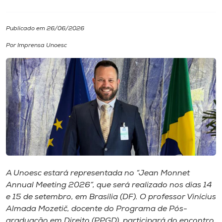
I.nova
Publicado em 26/06/2026
Por Imprensa Unoesc
Diplomados
Cultura
CPA
Biblioteca
Editora
A Unoesc estará representada no “Jean Monnet
Annual Meeting 2026”, que será realizado nos dias 14
e 15 de setembro, em Brasília (DF). O professor Vinícius
Rádio
Almada Mozetič, docente do Programa de Pós-
graduação em Direito (PPGD), participará do encontro