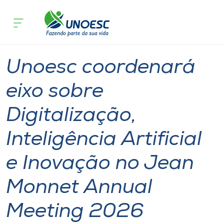
Página
O que
Unoesc coordenará eixo sobre Digitalização, Intelig
inicial
acontece
Inovação no Jean Monnet Annual Meeting 2026
Cursos
Notícia
International
Onde estamos
Unoesc coordenará
Pesquisa
eixo sobre
Digitalização,
Atendimento ao Estudante
Inteligência Artificial
Portal de Ensino
e Inovação no Jean
A
Monnet Annual
Unoesc
Meeting 2026
Internacionalização