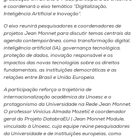
Museu
e coordenará o eixo temático “Digitalização,
Inteligência Artificial e Inovação”.
Unoesc
O eixo reunirá pesquisadores e coordenadores de
Store
projetos Jean Monnet para discutir temas centrais da
agenda contemporânea, como transformação digital,
inteligência artificial (IA), governança tecnológica,
proteção de dados, inovação responsável e os
Selecione
impactos das novas tecnologias sobre os direitos
o idioma
fundamentais, as instituições democráticas e as
relações entre Brasil e União Europeia.
A participação reforça a trajetória de
A+
internacionalização acadêmica da Unoesc e o
A-
protagonismo da Universidade na Rede Jean Monnet.
O professor Vinícius Almada Mozetič é coordenador
geral do Projeto DatabraEU | Jean Monnet Module,
vinculado à Unoesc, cuja equipe reúne pesquisadores
da Universidade e de instituições europeias, como