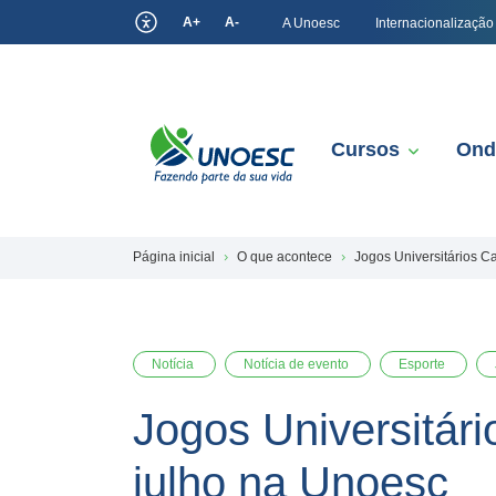
A+
A-
A Unoesc
Internacionalização
Cursos
Ond
Página inicial
O que acontece
Jogos Universitários C
Notícia
Notícia de evento
Esporte
Jogos Universitár
julho na Unoesc