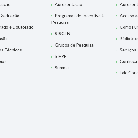
uação
Apresentação
Apresen
Graduação
Programas de Incentivo à
Acesso a
Pesquisa
rado e Doutorado
Como Fu
SISGEN
nsão
Bibliotec
Grupos de Pesquisa
os Técnicos
Serviços
SIEPE
gios
Conheça 
Summit
Fale Con