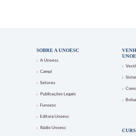
SOBRE A UNOESC
VENH
UNOE
A Unoesc
Vesti
Campi
Sist
Setores
Como
Publicações Legais
Bolsa
Funoesc
Editora Unoesc
Rádio Unoesc
CURS