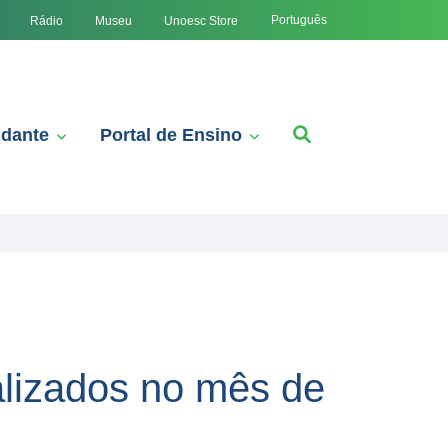
Português
Rádio
Museu
Unoesc Store
udante
Portal de Ensino
alizados no mês de