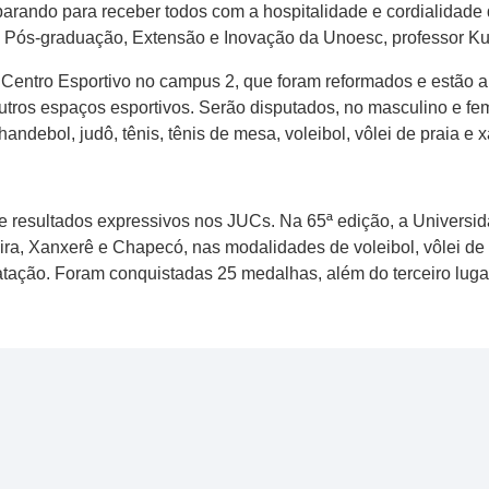
rando para receber todos com a hospitalidade e cordialidade q
, Pós-graduação, Extensão e Inovação da Unoesc, professor Ku
Centro Esportivo no campus 2, que foram reformados e estão ap
utros espaços esportivos. Serão disputados, no masculino e fem
handebol, judô, tênis, tênis de mesa, voleibol, vôlei de praia e 
 resultados expressivos nos JUCs. Na 65ª edição, a Universida
a, Xanxerê e Chapecó, nas modalidades de voleibol, vôlei de p
tação. Foram conquistadas 25 medalhas, além do terceiro lugar