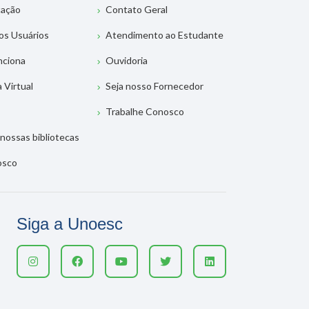
tação
Contato Geral
os Usuários
Atendimento ao Estudante
nciona
Ouvidoria
a Virtual
Seja nosso Fornecedor
Trabalhe Conosco
nossas bibliotecas
osco
Siga a Unoesc