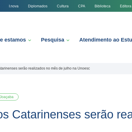
I.nova
Diplomados
Cultura
CPA
Biblioteca
Editora
e estamos
Pesquisa
Atendimento ao Est
atarinenses serão realizados no mês de julho na Unoesc
Joaçaba
ios Catarinenses serão re