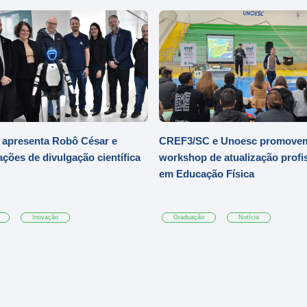
 apresenta Robô César e
CREF3/SC e Unoesc promove
ações de divulgação científica
workshop de atualização profi
em Educação Física
Inovação
Graduação
Notícia