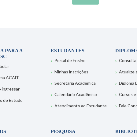
A PARA A
ESTUDANTES
DIPLOM
SC
Portal de Ensino
Consulta
bular
Minhas inscrições
Atualize
ema ACAFE
Secretaria Acadêmica
Diploma D
 ingressar
Calendário Acadêmico
Cursos e
s de Estudo
Atendimento ao Estudante
Fale Con
OS
PESQUISA
BIBLIO