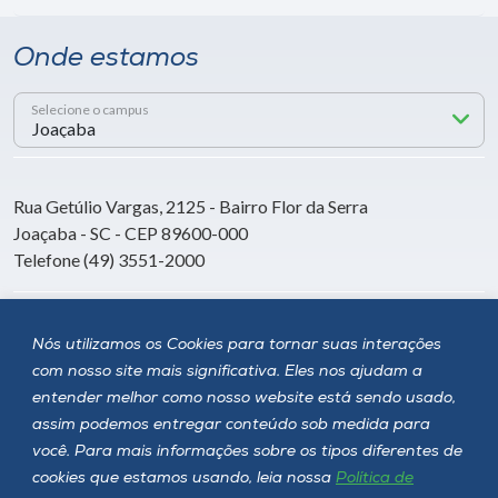
Onde estamos
Selecione o campus
Rua Getúlio Vargas, 2125 - Bairro Flor da Serra
Joaçaba - SC - CEP 89600-000
Telefone (49) 3551-2000
Siga a Unoesc
Nós utilizamos os Cookies para tornar suas interações
com nosso site mais significativa. Eles nos ajudam a
entender melhor como nosso website está sendo usado,
assim podemos entregar conteúdo sob medida para
você. Para mais informações sobre os tipos diferentes de
cookies que estamos usando, leia nossa
Política de