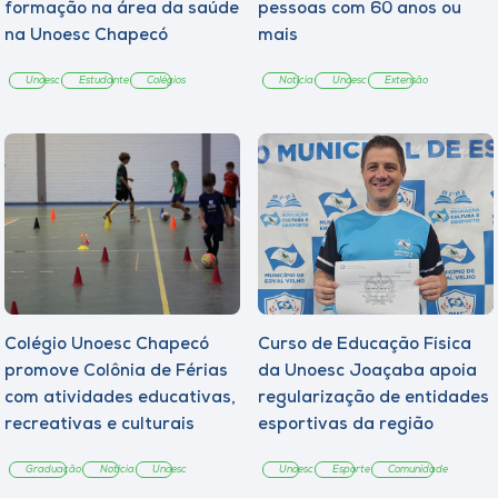
formação na área da saúde
pessoas com 60 anos ou
na Unoesc Chapecó
mais
Unoesc
Estudante
Colégios
Notícia
Unoesc
Extensão
Colégio Unoesc Chapecó
Curso de Educação Física
promove Colônia de Férias
da Unoesc Joaçaba apoia
com atividades educativas,
regularização de entidades
recreativas e culturais
esportivas da região
Graduação
Notícia
Unoesc
Unoesc
Esporte
Comunidade