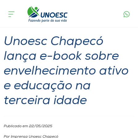
Página
O que
Unoesc Chapecó lança e-book sobre
inicial
acontece
envelhecimento ativo e educação na terceira
Cursos
idade
Unoesc
Inovação
Comunidade
Chapecó
Onde estamos
Unoesc Chapecó
Pesquisa
lança e-book sobre
envelhecimento ativo
Atendimento ao Estudante
e educação na
Portal de Ensino
terceira idade
A
Unoesc
Publicado em 22/05/2025
Internacionalização
Por Imprensa Unoesc Chapecó