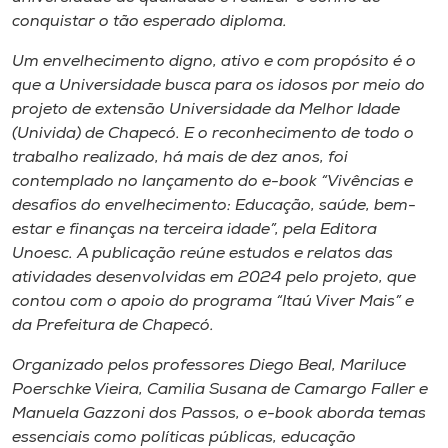
Museu
conquistar o tão esperado diploma.
Um envelhecimento digno, ativo e com propósito é o
Unoesc
que a Universidade busca para os idosos por meio do
Store
projeto de extensão Universidade da Melhor Idade
(Univida) de Chapecó. E o reconhecimento de todo o
trabalho realizado, há mais de dez anos, foi
contemplado no lançamento do e-book “Vivências e
Selecione
desafios do envelhecimento: Educação, saúde, bem-
o idioma
estar e finanças na terceira idade”, pela Editora
Unoesc. A publicação reúne estudos e relatos das
atividades desenvolvidas em 2024 pelo projeto, que
A+
contou com o apoio do programa “Itaú Viver Mais” e
A-
da Prefeitura de Chapecó.
Organizado pelos professores Diego Beal, Mariluce
Poerschke Vieira, Camilia Susana de Camargo Faller e
Manuela Gazzoni dos Passos, o e-book aborda temas
essenciais como políticas públicas, educação