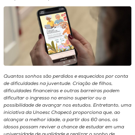
I.nova
Diplomados
Cultura
CPA
Quantos sonhos são perdidos e esquecidos por conta
de dificuldades na juventude. Criação de filhos,
Biblioteca
dificuldades financeiras e outras barreiras podem
dificultar o ingresso no ensino superior ou a
Editora
possibilidade de avançar nos estudos. Entretanto, uma
iniciativa da Unoesc Chapecó proporciona que, ao
alcançar a melhor idade, a partir dos 60 anos, os
Rádio
idosos possam reviver a chance de estudar em uma
universidade de qualidade e realizar o sonho de