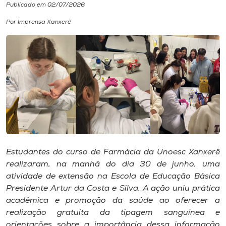
Publicado em 02/07/2026
I.nova
Por Imprensa Xanxerê
Diplomados
Cultura
CPA
Biblioteca
Estudantes do curso de Farmácia da Unoesc Xanxerê
realizaram, na manhã do dia 30 de junho, uma
Editora
atividade de extensão na Escola de Educação Básica
Presidente Artur da Costa e Silva. A ação uniu prática
acadêmica e promoção da saúde ao oferecer a
Rádio
realização gratuita da tipagem sanguínea e
orientações sobre a importância dessa informação