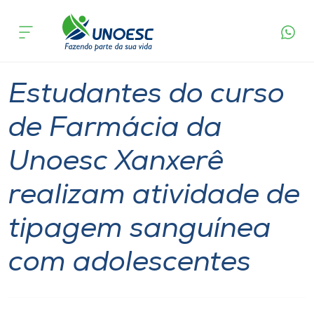
Página
O que
Estudantes do curso de Farmácia da Unoesc
inicial
acontece
Xanxerê realizam atividade de tipagem
Cursos
sanguínea com adolescentes
Notícia
Ensino
Comunidade
Xanxerê
Onde estamos
Estudantes do curso
Pesquisa
de Farmácia da
Unoesc Xanxerê
Atendimento ao Estudante
realizam atividade de
Portal de Ensino
tipagem sanguínea
A
com adolescentes
Unoesc
Internacionalização