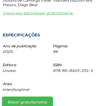
Susana de Camargo Faller, Manuela Gazzoni dos
Museu
Passos, Diego Beal
Clique aqui para baixar gratuitamente.
Unoesc
Store
ESPECIFICAÇÕES
Selecione
Ano de publicação
Páginas
o idioma
2025
96
Editora
ISBN
A+
Unoesc
978-85-8422-251-3
A-
Área
Interdisciplinar
Baixar gratuitamente