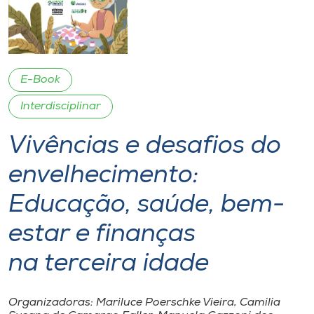
I.nova
Diplomados
E-Book
Interdisciplinar
Cultura
Vivências e desafios do
CPA
envelhecimento:
Biblioteca
Educação, saúde, bem-
estar e finanças
Editora
na terceira idade
Rádio
Organizadoras: Mariluce Poerschke Vieira, Camilia