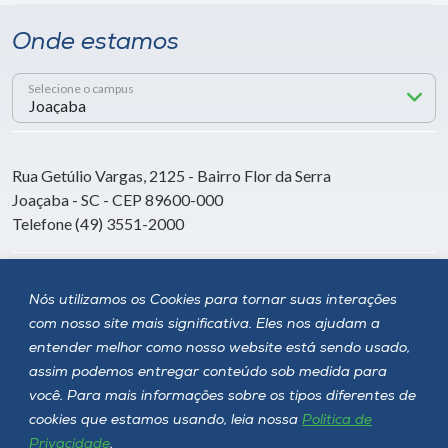
Onde estamos
Selecione o campus
Rua Getúlio Vargas, 2125 - Bairro Flor da Serra
Joaçaba - SC - CEP 89600-000
Telefone (49) 3551-2000
Siga a Unoesc
Nós utilizamos os Cookies para tornar suas interações
com nosso site mais significativa. Eles nos ajudam a
entender melhor como nosso website está sendo usado,
assim podemos entregar conteúdo sob medida para
você. Para mais informações sobre os tipos diferentes de
cookies que estamos usando, leia nossa
Política de
Privacidade
.