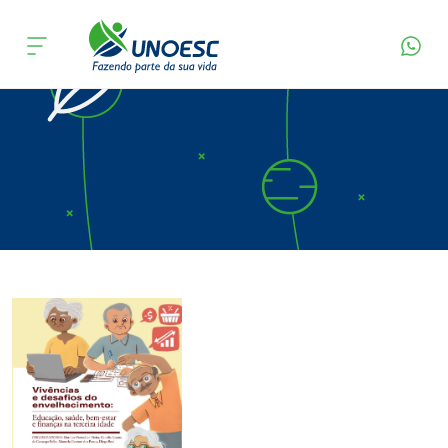
Página Inicial
Editora
Apresentação
Cursos
Onde estamos
Pesquisa
Atendimento ao Estudante
Portal de Ensino
A
Unoesc
Internacionalização