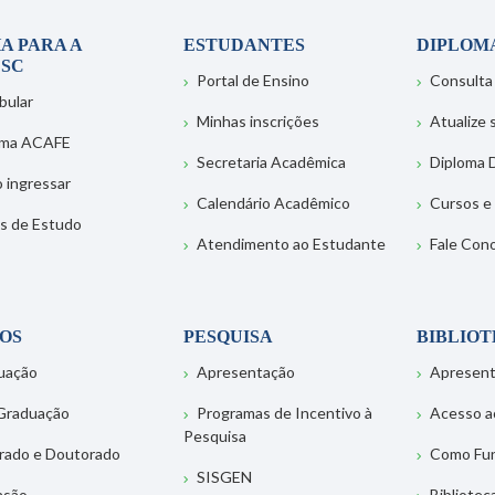
A PARA A
ESTUDANTES
DIPLOM
SC
Portal de Ensino
Consulta
bular
Minhas inscrições
Atualize
ema ACAFE
Secretaria Acadêmica
Diploma D
 ingressar
Calendário Acadêmico
Cursos e
s de Estudo
Atendimento ao Estudante
Fale Con
OS
PESQUISA
BIBLIO
uação
Apresentação
Apresen
Graduação
Programas de Incentivo à
Acesso a
Pesquisa
rado e Doutorado
Como Fu
SISGEN
nsão
Bibliotec