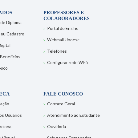
ADOS
PROFESSORES E
COLABORADORES
 de Diploma
Portal de Ensino
 seu Cadastro
Webmail Unoesc
igital
Telefones
 Benefícios
Configurar rede Wi-fi
osco
TECA
FALE CONOSCO
tação
Contato Geral
os Usuários
Atendimento ao Estudante
nciona
Ouvidoria
a Virtual
Seja nosso Fornecedor