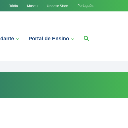
Português
Rádio
Museu
Unoesc Store
udante
Portal de Ensino