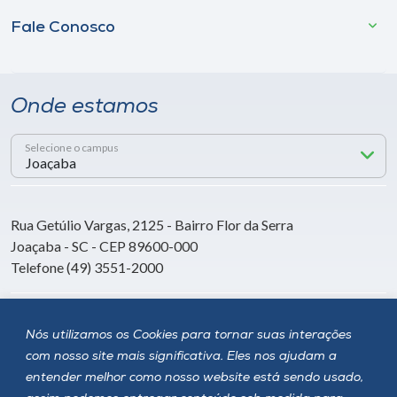
Fale Conosco
Onde estamos
Selecione o campus
Rua Getúlio Vargas, 2125 - Bairro Flor da Serra
Joaçaba - SC - CEP 89600-000
Telefone (49) 3551-2000
Siga a Unoesc
Nós utilizamos os Cookies para tornar suas interações
com nosso site mais significativa. Eles nos ajudam a
entender melhor como nosso website está sendo usado,