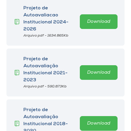
Projeto de
I.nova
Autoavaliacao
Download
Institucional 2024-
2026
Diplomados
Arquivo pdf - 1634.865Kb
Cultura
Projeto de
CPA
Autoavaliação
Download
Institucional 2021-
2023
Biblioteca
Arquivo pdf - 590.873Kb
Editora
Projeto de
Rádio
Autoavaliação
Download
Institucional 2018-