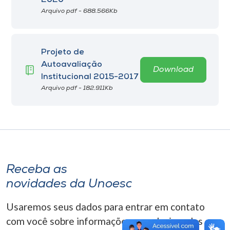
2020
Museu
Arquivo pdf - 688.566Kb
Unoesc
Store
Projeto de
Autoavaliação
Download
Institucional 2015-2017
Arquivo pdf - 182.911Kb
Selecione
o idioma
A+
A-
Receba as
novidades da Unoesc
Usaremos seus dados para entrar em contato
com você sobre informações correlacionadas que