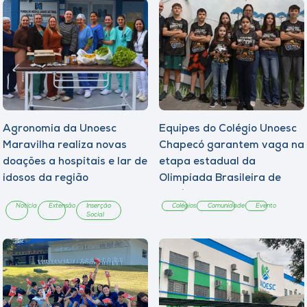
Agronomia da Unoesc
Equipes do Colégio Unoesc
Maravilha realiza novas
Chapecó garantem vaga na
doações a hospitais e lar de
etapa estadual da
idosos da região
Olimpíada Brasileira de
Robótica
Notícia
Extensão
Inserção
Colégios
Comunidade
Evento
Social