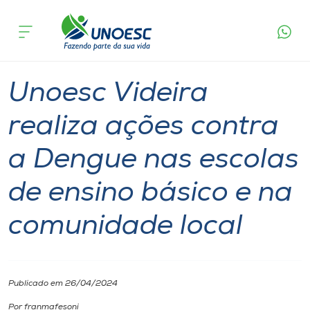
Página
O que
Unoesc Videira realiza ações contra a Dengue
inicial
acontece
nas escolas de ensino básico e na comunidade
Cursos
local
Comunidade
Videira
Onde estamos
Unoesc Videira
Pesquisa
realiza ações contra
a Dengue nas escolas
Atendimento ao Estudante
de ensino básico e na
Portal de Ensino
comunidade local
A
Unoesc
Publicado em 26/04/2024
Internacionalização
Por franmafesoni