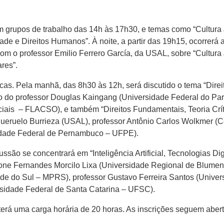
m grupos de trabalho das 14h às 17h30, e temas como “Cultura J
e e Direitos Humanos”. À noite, a partir das 19h15, ocorrerá a
om o professor Emilio Ferrero García, da USAL, sobre “Cultura 
ares”.
icas. Pela manhã, das 8h30 às 12h, será discutido o tema “Dir
pação do professor Douglas Kaingang (Universidade Federal do P
iais – FLACSO), e também “Direitos Fundamentais, Teoria Críti
ueruelo Burrieza (USAL), professor Antônio Carlos Wolkmer (Cen
rsidade Federal de Pernambuco – UFPE).
ssão se concentrará em “Inteligência Artificial, Tecnologias Dig
 Ivone Fernandes Morcilo Lixa (Universidade Regional de Blum
nde do Sul – MPRS), professor Gustavo Ferreira Santos (Univ
rsidade Federal de Santa Catarina – UFSC).
e terá uma carga horária de 20 horas. As inscrições seguem aber