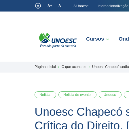
A+
A-
A Unoesc
Internacionalização
Cursos
Ond
Página inicial
O que acontece
Unoesc Chapecó sedia o
Notícia
Notícia de evento
Unoesc
Unoesc Chapecó se
Crítica do Direito