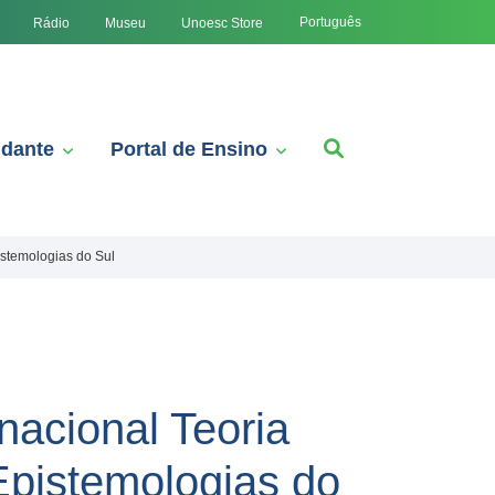
Português
Rádio
Museu
Unoesc Store
udante
Portal de Ensino
istemologias do Sul
nacional Teoria
 Epistemologias do