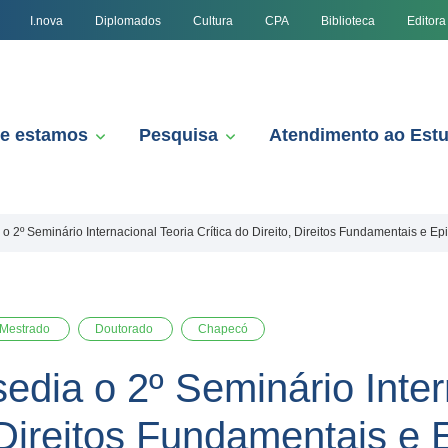
I.nova
Diplomados
Cultura
CPA
Biblioteca
Editora
e estamos
Pesquisa
Atendimento ao Est
 2º Seminário Internacional Teoria Crítica do Direito, Direitos Fundamentais e Ep
Mestrado
Doutorado
Chapecó
dia o 2º Seminário Inter
, Direitos Fundamentais e