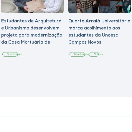
Estudantes de Arquitetura
Quarto Arraiá Universitário
e Urbanismo desenvolvem
marca acolhimento aos
projeto para modernização
estudantes da Unoesc
da Casa Mortuária de
Campos Novos
Tangará
Graduação
Graduação
Notícia