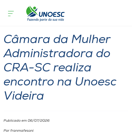
Página
O que
Câmara da Mulher Administradora do CRA-SC 
inicial
acontece
encontro na Unoesc Videira
Cursos
Graduação
Unoesc
Videira
Onde estamos
Câmara da Mulher
Pesquisa
Administradora do
CRA-SC realiza
Atendimento ao Estudante
encontro na Unoesc
Portal de Ensino
Videira
A
Unoesc
Publicado em 06/07/2026
Internacionalização
Por franmafesoni