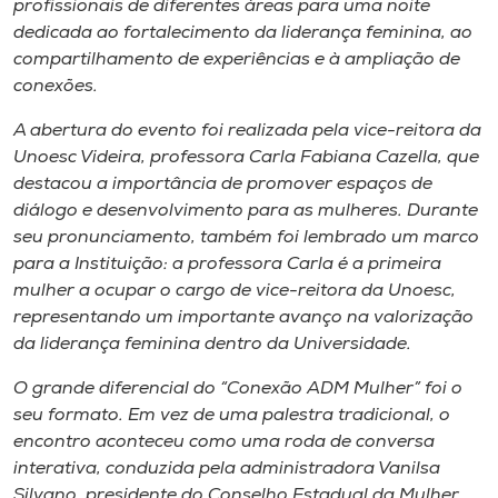
profissionais de diferentes áreas para uma noite
Museu
dedicada ao fortalecimento da liderança feminina, ao
compartilhamento de experiências e à ampliação de
Unoesc
conexões.
Store
A abertura do evento foi realizada pela vice-reitora da
Unoesc Videira, professora Carla Fabiana Cazella, que
destacou a importância de promover espaços de
diálogo e desenvolvimento para as mulheres. Durante
Selecione
o idioma
seu pronunciamento, também foi lembrado um marco
para a Instituição: a professora Carla é a primeira
mulher a ocupar o cargo de vice-reitora da Unoesc,
representando um importante avanço na valorização
A+
da liderança feminina dentro da Universidade.
A-
O grande diferencial do “Conexão ADM Mulher” foi o
seu formato. Em vez de uma palestra tradicional, o
encontro aconteceu como uma roda de conversa
interativa, conduzida pela administradora Vanilsa
Silvano, presidente do Conselho Estadual da Mulher