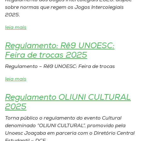
Regulamento dos Jogos Intercolegiais 2025: dispõe
sobre normas que regem os Jogos Intercolegiais
I.nova
2025.
leia mais
Diplomados
Regulamento: Rê9 UNOESC:
Cultura
Feira de trocas 2025
Regulamento – Rê9 UNOESC: Feira de trocas
CPA
leia mais
Biblioteca
Regulamento OLIUNI CULTURAL
2025
Editora
Torna público o regulamento do evento Cultural
Rádio
denominado “OLIUNI CULTURAL”, promovido pela
Unoesc Joaçaba em parceria com o Diretório Central