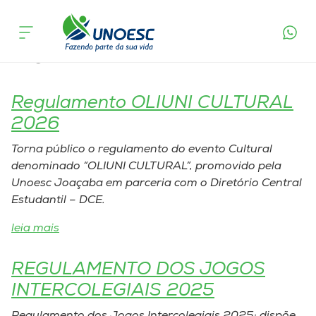
Tags Publicações Legais:
Cursos
Regulamentações
Onde estamos
Regulamento OLIUNI CULTURAL
Pesquisa
2026
Torna público o regulamento do evento Cultural
Atendimento ao Estudante
denominado “OLIUNI CULTURAL”, promovido pela
Unoesc Joaçaba em parceria com o Diretório Central
Portal de Ensino
Estudantil – DCE.
leia mais
A
Unoesc
REGULAMENTO DOS JOGOS
INTERCOLEGIAIS 2025
Internacionalização