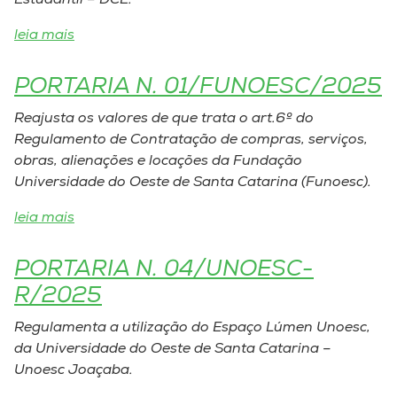
Estudantil – DCE.
Museu
leia mais
Unoesc
PORTARIA N. 01/FUNOESC/2025
Store
Reajusta os valores de que trata o art.6º do
Regulamento de Contratação de compras, serviços,
obras, alienações e locações da Fundação
Selecione
o idioma
Universidade do Oeste de Santa Catarina (Funoesc).
leia mais
A+
PORTARIA N. 04/UNOESC-
A-
R/2025
Regulamenta a utilização do Espaço Lúmen Unoesc,
da Universidade do Oeste de Santa Catarina –
Unoesc Joaçaba.