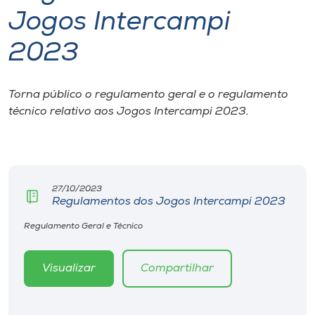
Jogos Intercampi
I.nova
2023
Diplomados
Torna público o regulamento geral e o regulamento
técnico relativo aos Jogos Intercampi 2023.
Cultura
CPA
27/10/2023
Biblioteca
Regulamentos dos Jogos Intercampi 2023
Regulamento Geral e Técnico
Editora
Visualizar
Compartilhar
Rádio