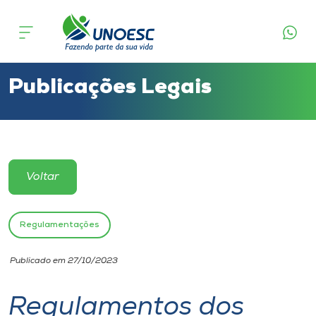
Cursos
Onde estamos
Publicações Legais
Pesquisa
Atendimento ao Estudante
Voltar
Portal de Ensino
Regulamentações
A
Publicado em 27/10/2023
Unoesc
Regulamentos dos
Internacionalização