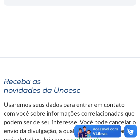
Museu
Unoesc
Store
Selecione
o idioma
Receba as
novidades da Unoesc
A+
A-
Usaremos seus dados para entrar em contato
com você sobre informações correlacionadas que
podem ser de seu interesse. Você pode cancelar o
envio da divulgação, a qualquer momento. Para
mais detalhes, leia nossa