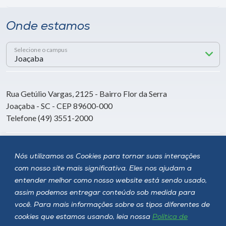
Onde estamos
Selecione o campus
Rua Getúlio Vargas, 2125 - Bairro Flor da Serra
Joaçaba - SC - CEP 89600-000
Telefone (49) 3551-2000
Siga a Unoesc
Nós utilizamos os Cookies para tornar suas interações
com nosso site mais significativa. Eles nos ajudam a
entender melhor como nosso website está sendo usado,
assim podemos entregar conteúdo sob medida para
você. Para mais informações sobre os tipos diferentes de
cookies que estamos usando, leia nossa
Política de