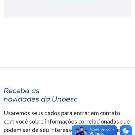
Museu
Unoesc
Store
Selecione
o idioma
A+
Receba as
A-
novidades da Unoesc
Usaremos seus dados para entrar em contato
com você sobre informações correlacionadas que
podem ser de seu interesse. Você pode cancelar o