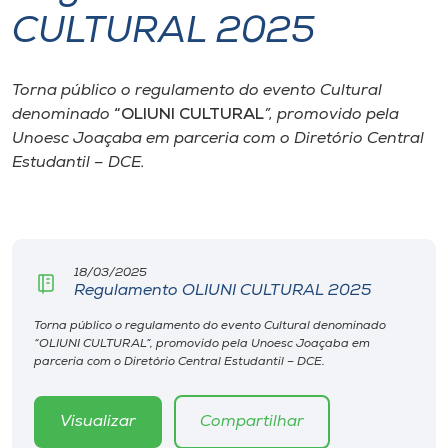
CULTURAL 2025
I.nova
Torna público o regulamento do evento Cultural
Diplomados
denominado
“OLIUNI CULTURAL
”, promovido pela
Unoesc Joaçaba em parceria com o Diretório Central
Cultura
Estudantil – DCE.
CPA
18/03/2025
Biblioteca
Regulamento OLIUNI CULTURAL 2025
Torna público o regulamento do evento Cultural denominado
Editora
“OLIUNI CULTURAL”, promovido pela Unoesc Joaçaba em
parceria com o Diretório Central Estudantil – DCE.
Rádio
Visualizar
Compartilhar