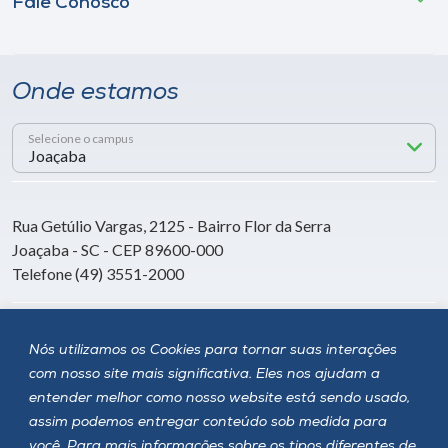
Fale Conosco
Onde estamos
Selecione o campus
Rua Getúlio Vargas, 2125 - Bairro Flor da Serra
Joaçaba - SC - CEP 89600-000
Telefone (49) 3551-2000
Siga a Unoesc
Nós utilizamos os Cookies para tornar suas interações
com nosso site mais significativa. Eles nos ajudam a
entender melhor como nosso website está sendo usado,
assim podemos entregar conteúdo sob medida para
você. Para mais informações sobre os tipos diferentes de