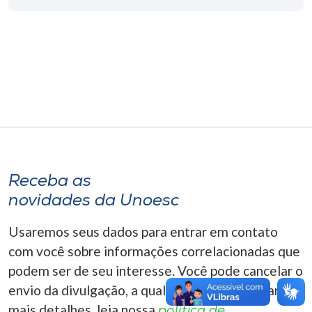
Museu
Unoesc
Store
Selecione
o idioma
Receba as
novidades da Unoesc
A+
A-
Usaremos seus dados para entrar em contato
com você sobre informações correlacionadas que
podem ser de seu interesse. Você pode cancelar o
envio da divulgação, a qualquer momento. Para
mais detalhes, leia nossa
política de