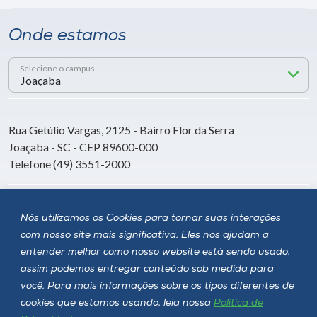
Onde estamos
Selecione o campus
Rua Getúlio Vargas, 2125 - Bairro Flor da Serra
Joaçaba - SC - CEP 89600-000
Telefone (49) 3551-2000
Siga a Unoesc
Nós utilizamos os Cookies para tornar suas interações
com nosso site mais significativa. Eles nos ajudam a
entender melhor como nosso website está sendo usado,
assim podemos entregar conteúdo sob medida para
você. Para mais informações sobre os tipos diferentes de
cookies que estamos usando, leia nossa
Política de